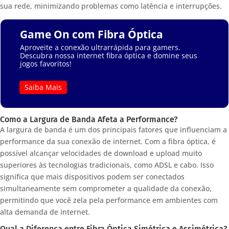
sua rede, minimizando problemas como latência e interrupções.
Game On com Fibra Óptica
Aproveite a conexão ultrarrápida para gamers.
Descubra nossa internet fibra óptica e domine seus
jogos favoritos!
Saiba Mais
Como a Largura de Banda Afeta a Performance?
A largura de banda é um dos principais fatores que influenciam a
performance da sua conexão de internet. Com a fibra óptica, é
possível alcançar velocidades de download e upload muito
superiores às tecnologias tradicionais, como ADSL e cabo. Isso
significa que mais dispositivos podem ser conectados
simultaneamente sem comprometer a qualidade da conexão,
permitindo que você zela pela performance em ambientes com
alta demanda de internet.
Qual a Diferença entre Fibra Óptica Simétrica e Assimétrica?