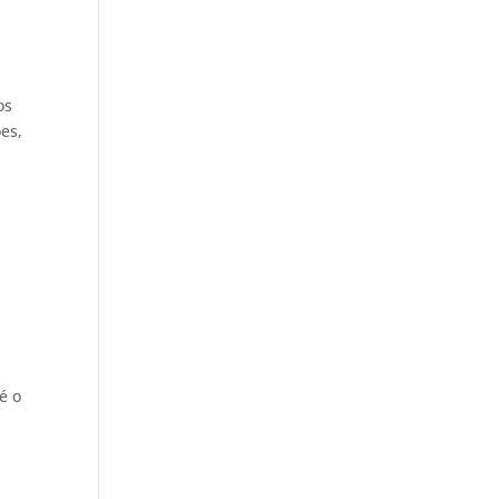
os
es,
e
é o