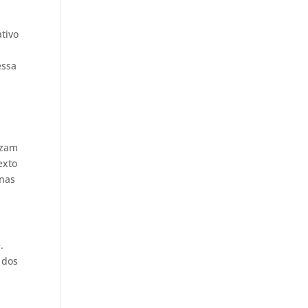
tivo
essa
izam
exto
onas
.
 dos