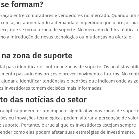
 se formam?
teração entre compradores e vendedores no mercado. Quando um a
am em ação, aumentando a demanda e impedindo que o preço caia
reço, que se torna a zona de suporte. No mercado de fibra óptica, 
omo a introdução de novas tecnologias ou mudanças na oferta e
a na zona de suporte
l para identificar e confirmar zonas de suporte. Os analistas util
tamento passado dos preços e prever movimentos futuros. No cont
de ajudar a identificar tendências e padrões que indicam onde as z
os investidores tomem decisões mais informadas.
to das notícias do setor
bra óptica podem ter um impacto significativo nas zonas de suporte
es ou inovações tecnológicas podem alterar a percepção de valor
e suporte. Portanto, é crucial que os investidores estejam sempre
ntender como elas podem afetar suas estratégias de investimento.