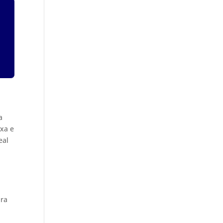
a
xa e
eal
ara