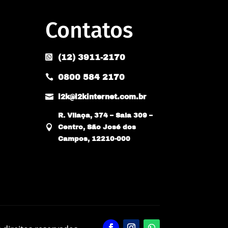
Contatos
(12) 3911-2170

0800 584 2170


l2k@l2kinternet.com.br
R. Vilaça, 374 – Sala 309 –

Centro, São José dos
Campos, 12210-000