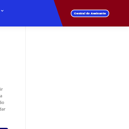
Central do Assinante
ir
ra
tão
dar