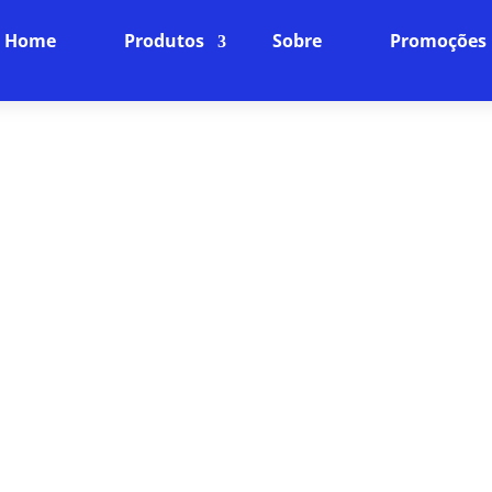
Home
Produtos
Sobre
Promoções
TERNET BANDA LARGA EM J
PLANOS
Internet Fibra Óptica: O Futuro da Conexão
ncia online para o próximo nível com nossa internet
ra rápida, baixíssima latência e uma conexão estáve
dispositivos da sua casa.