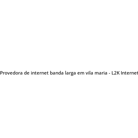
Provedora de internet banda larga em vila maria - L2K Interne
Sobre nós
Me
Provedora de internet
especializada em oferecer
Tel