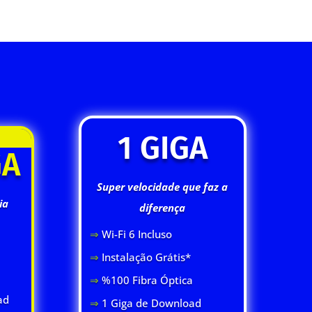
1 GIGA
GA
Super velocidade que faz a
ia
diferença
⇒
Wi-Fi 6 Inclus
o
⇒
Instalação Grátis*
⇒
%100 Fibra Óptica
ad
⇒
1 Giga de Download