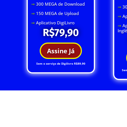
⇒
300 MEGA de Download
⇒
3
⇒
150 MEGA de Upload
⇒
Ap
⇒
Aplicativo DigiLivro
⇒
Ap
R$79,90
Ingl
Assine Já
Sem o serviço de Digilivro R$89,90
Sem