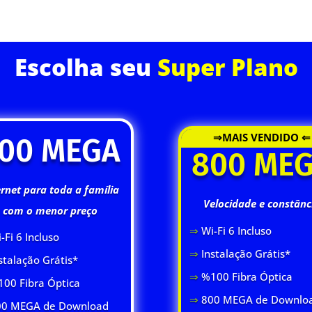
ASSINE JÁ
Escolha seu
Super Plano
⇒MAIS VENDIDO ⇐
00 MEGA
800 ME
ernet para toda a família
Velocidade e constânc
com o menor preço
⇒
Wi-Fi 6 Inclus
o
-Fi 6 Inclus
o
⇒
Instalação Grátis*
stalação Grátis*
⇒
%100 Fibra Óptica
00 Fibra Óptica
⇒
800 MEGA de Downlo
0 MEGA de Download