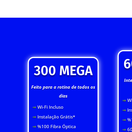
6
300 MEGA
Int
Feito para a rotina de todos os
dias
⇒
Wi
⇒
Wi-Fi Inclus
o
⇒
In
⇒
Instalação Grátis*
⇒
%1
⇒
%100 Fibra Óptica
⇒
60