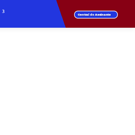
Central do Assinante
ARDIM BELA VISTA
 de fibra óptica.
l para todos os