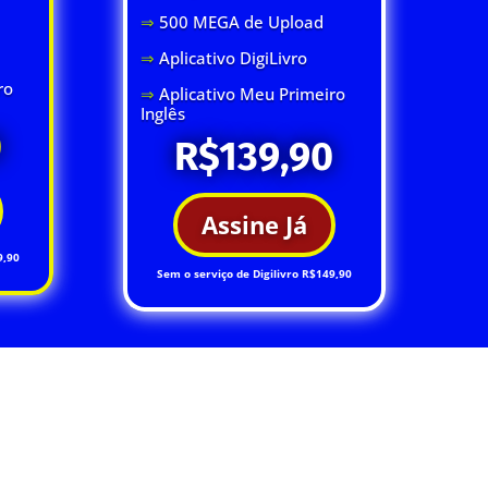
⇒
500 MEGA de Upload
⇒
Aplicativo DigiLivro
ro
⇒
Aplicativo Meu Primeiro
Inglês
0
R$139,90
Assine Já
9,90
Sem o serviço de Digilivro R$149,90