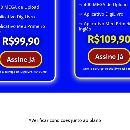
⇒
400 MEGA de Upload
00 MEGA de Upload
⇒
Aplicativo DigiLivro
licativo DigiLivro
⇒
Aplicativo Meu Primei
licativo Meu Primeiro
Inglês
ês
R$109,9
R$99,90
Assine Já
Assine Já
Sem o serviço de Digilivro R$11
 o serviço de Digilivro R$109,90
*Verificar condições junto ao plano