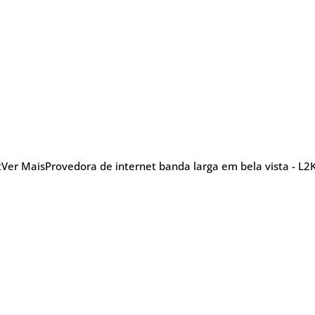
t
Ver Mais
Provedora de internet banda larga em bela vista - L2K
nu
Blog Posts
Sobre
Glossário
TV
efonia
5G
Promoções