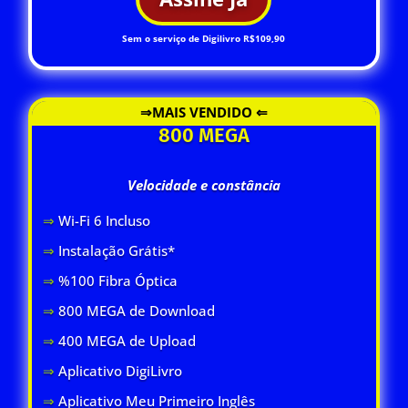
Sem o serviço de Digilivro R$109,90
⇒MAIS VENDIDO ⇐
800 MEGA
Velocidade e constância
⇒
Wi-Fi 6 Inclus
o
⇒
Instalação Grátis*
⇒
%100 Fibra Óptica
⇒
800 MEGA de Download
⇒
400 MEGA de Upload
⇒
Aplicativo DigiLivro
⇒
Aplicativo Meu Primeiro Inglês