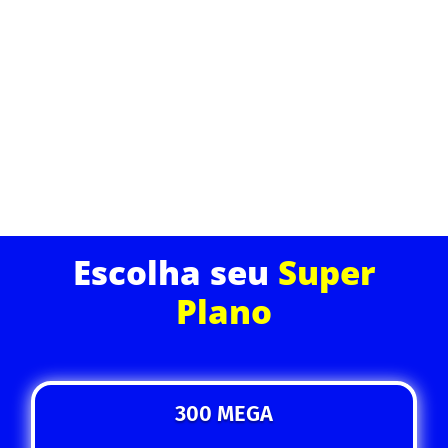
Com a nossa fibra óptica, você tem a garantia de
uma conexão estável e rápida em todos os
momentos. Ideal para quem trabalha de casa, faz
streamings ou joga online sem interrupções.
ASSINE JÁ
Escolha seu
Super
Plano
300 MEGA