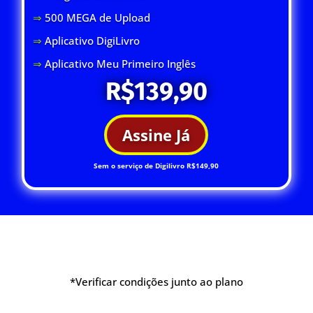
⇒
500 MEGA de Upload
⇒
Aplicativo DigiLivro
⇒
Aplicativo Meu Primeiro Inglês
R$139,90
Assine Já
Sem o serviço de Digilivro R$149,90
*Verificar condições junto ao plano