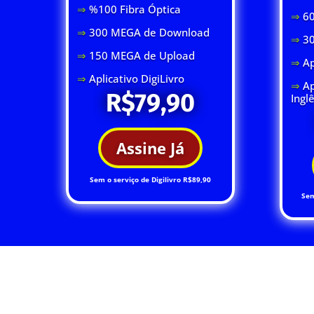
⇒
%100 Fibra Óptica
⇒
60
⇒
300 MEGA de Download
⇒
3
⇒
150 MEGA de Upload
⇒
Ap
⇒
Aplicativo DigiLivro
⇒
Ap
R$79,90
Ingl
Assine Já
Sem o serviço de Digilivro R$89,90
Sem