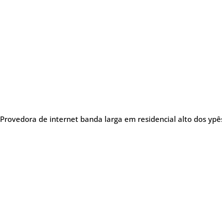
Provedora de internet banda larga em residencial alto dos ypês
Sobre nós
Me
Provedora de internet
especializada em oferecer
Tel