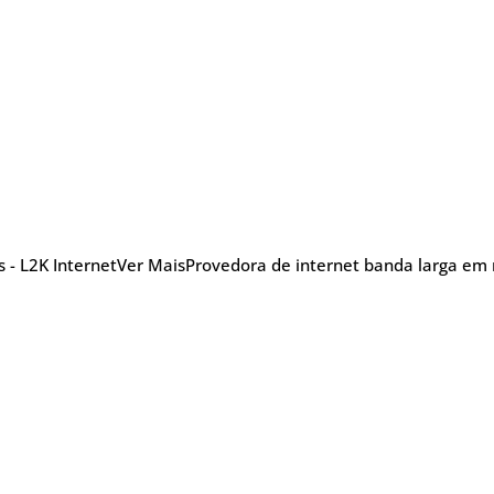
 - L2K Internet
Ver Mais
Provedora de internet banda larga em r
nu
Blog Posts
Sobre
Glossário
TV
efonia
5G
Promoções