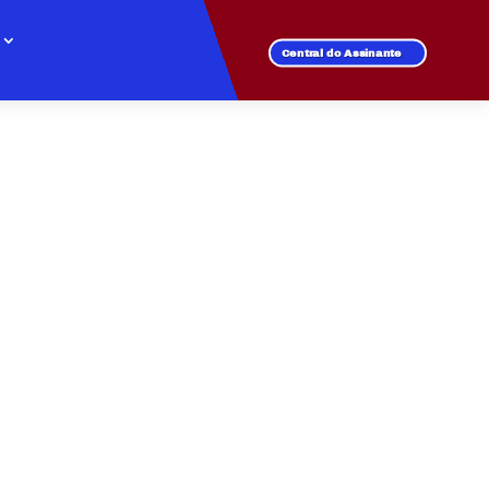
Central do Assinante
M RESIDENCIAL
e rápida em todos os
oga online sem