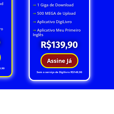
ad
⇒
1 Giga de Download
⇒
500 MEGA de Upload
⇒
Aplicativo DigiLivro
ro
⇒
Aplicativo Meu Primeiro
Inglês
0
R$139,90
Assine Já
9,90
Sem o serviço de Digilivro R$149,90