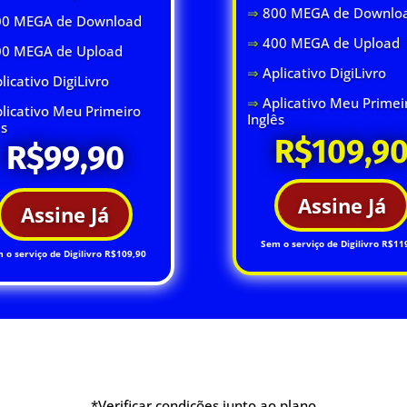
⇒
800 MEGA de Downlo
0 MEGA de Download
⇒
400 MEGA de Upload
00 MEGA de Upload
⇒
Aplicativo DigiLivro
licativo DigiLivro
⇒
Aplicativo Meu Primei
licativo Meu Primeiro
Inglês
ês
R$109,9
R$99,90
Assine Já
Assine Já
Sem o serviço de Digilivro R$11
 o serviço de Digilivro R$109,90
*Verificar condições junto ao plano