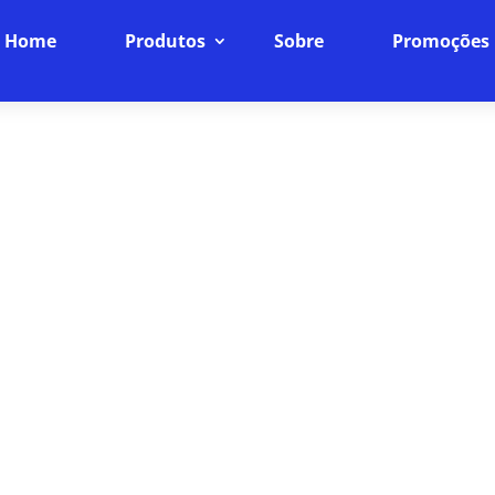
Home
Produtos
Sobre
Promoções
 INTERNET BANDA LARGA E
CONQUISTA
INTERNET
Velocidade e Confiabilidade, Sem Compromissos
ptica, você tem a garantia de uma conexão estável 
al para quem trabalha de casa, faz streamings ou j
interrupções.