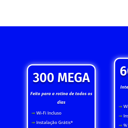
6
300 MEGA
Int
Feito para a rotina de todos os
dias
⇒
Wi
⇒
Wi-Fi Inclus
o
⇒
In
⇒
Instalação Grátis*
⇒
%1