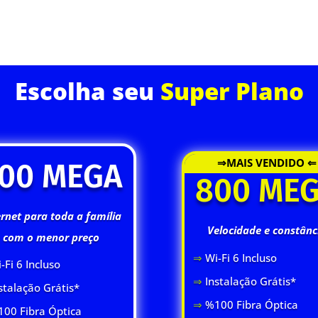
ASSINE JÁ
Escolha seu
Super Plano
⇒MAIS VENDIDO ⇐
00 MEGA
800 ME
ernet para toda a família
Velocidade e constânc
com o menor preço
⇒
Wi-Fi 6 Inclus
o
-Fi 6 Inclus
o
⇒
Instalação Grátis*
stalação Grátis*
⇒
%100 Fibra Óptica
00 Fibra Óptica