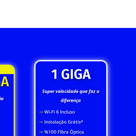
1 GIGA
GA
Super velocidade que faz a
ia
diferença
⇒
Wi-Fi 6 Inclus
o
⇒
Instalação Grátis*
⇒
%100 Fibra Óptica