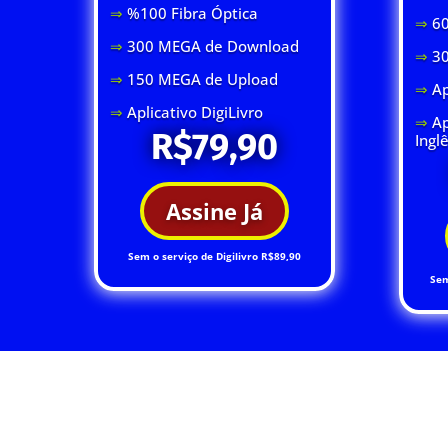
⇒
%100 Fibra Óptica
⇒
60
⇒
300 MEGA de Download
⇒
3
⇒
150 MEGA de Upload
⇒
Ap
⇒
Aplicativo DigiLivro
⇒
Ap
R$79,90
Ingl
Assine Já
Sem o serviço de Digilivro R$89,90
Sem