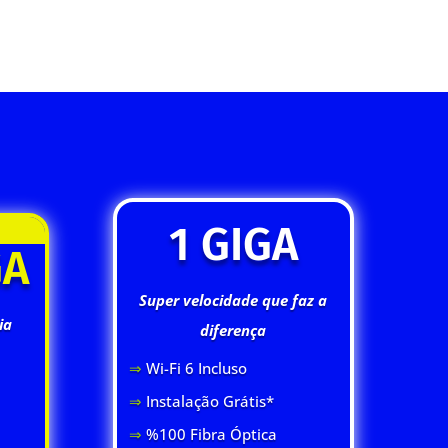
1 GIGA
GA
Super velocidade que faz a
ia
diferença
⇒
Wi-Fi 6 Inclus
o
⇒
Instalação Grátis*
⇒
%100 Fibra Óptica