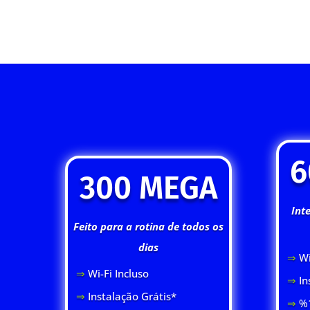
6
300 MEGA
Int
Feito para a rotina de todos os
dias
⇒
Wi
⇒
Wi-Fi Inclus
o
⇒
In
⇒
Instalação Grátis*
⇒
%1