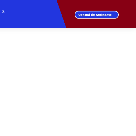
Central do Assinante
SIDENCIAL MORADA
recer velocidade e
 com a conexão que