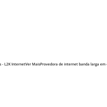
 - L2K Internet
Ver Mais
Provedora de internet banda larga em ed
nu
Blog Posts
Sobre
Glossário
TV