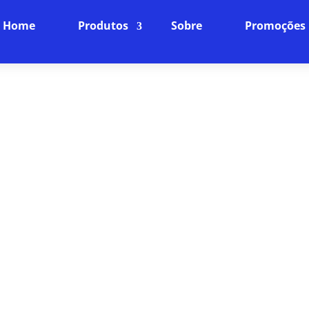
Home
Produtos
Sobre
Promoções
TERNET BANDA LARGA EM RE
DOS PÁSSAROS
FIBRA ÓPTICA
Conecte-se à Velocidade da Luz
ia da nossa internet fibra óptica, projetada para ofe
mparáveis. Navegue, faça streamings e jogue online
você merece.