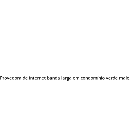
Provedora de internet banda larga em condomínio verde males
Sobre nós
Me
Provedora de internet