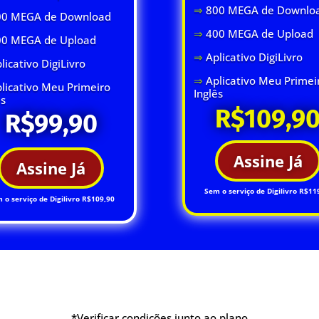
⇒
800 MEGA de Downlo
0 MEGA de Download
⇒
400 MEGA de Upload
00 MEGA de Upload
⇒
Aplicativo DigiLivro
licativo DigiLivro
⇒
Aplicativo Meu Primei
licativo Meu Primeiro
Inglês
ês
R$109,9
R$99,90
Assine Já
Assine Já
Sem o serviço de Digilivro R$11
 o serviço de Digilivro R$109,90
*Verificar condições junto ao plano