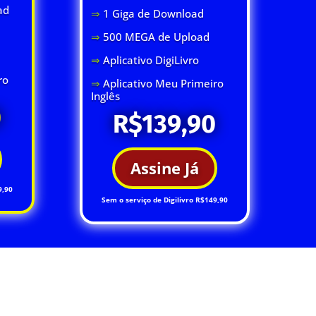
ad
⇒
1 Giga de Download
⇒
500 MEGA de Upload
⇒
Aplicativo DigiLivro
ro
⇒
Aplicativo Meu Primeiro
Inglês
0
R$139,90
Assine Já
9,90
Sem o serviço de Digilivro R$149,90