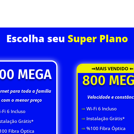
ASSINE JÁ
Escolha seu
Super Plano
⇒MAIS VENDIDO ⇐
00 MEGA
800 ME
ernet para toda a família
Velocidade e constânc
com o menor preço
⇒
Wi-Fi 6 Inclus
o
-Fi 6 Inclus
o
⇒
Instalação Grátis*
stalação Grátis*
⇒
%100 Fibra Óptica
00 Fibra Óptica