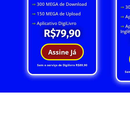
⇒
300 MEGA de Download
⇒
3
⇒
150 MEGA de Upload
⇒
Ap
⇒
Aplicativo DigiLivro
⇒
Ap
R$79,90
Ingl
Assine Já
Sem o serviço de Digilivro R$89,90
Sem