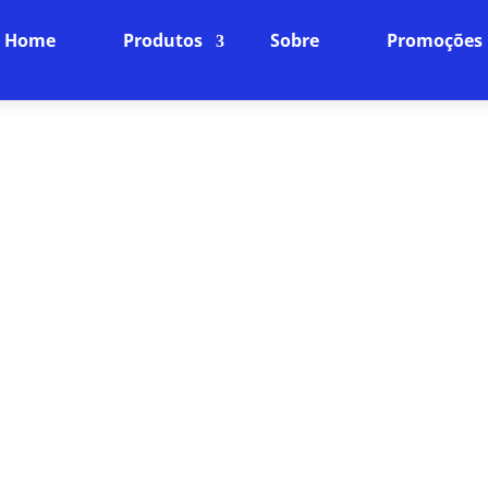
Home
Produtos
Sobre
Promoções
INTERNET BANDA LARGA EM 
PLANOS
Conecte-se à Velocidade da Luz
ia da nossa internet fibra óptica, projetada para ofe
mparáveis. Navegue, faça streamings e jogue online
você merece.