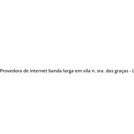
Provedora de internet banda larga em vila n. sra. das graças - 
Sobre nós
Me
Provedora de internet
especializada em oferecer
Tel