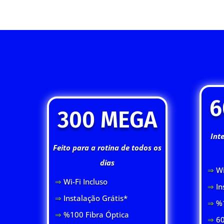
6
300 MEGA
Int
Feito para a rotina de todos os
dias
⇒
Wi
⇒
Wi-Fi Inclus
o
⇒
In
⇒
Instalação Grátis*
⇒
%1
⇒
%100 Fibra Óptica
⇒
60