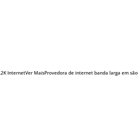
L2K Internet
Ver Mais
Provedora de internet banda larga em são 
nu
Blog Posts
Sobre
Glossário
TV
efonia
5G
Promoções