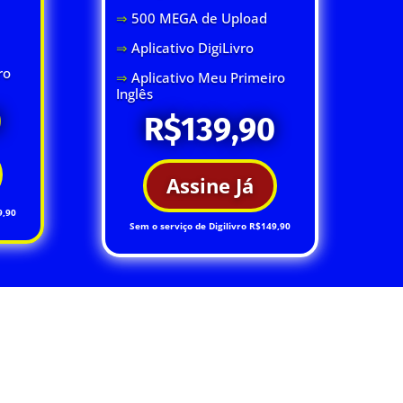
⇒
500 MEGA de Upload
⇒
Aplicativo DigiLivro
ro
⇒
Aplicativo Meu Primeiro
Inglês
0
R$139,90
Assine Já
9,90
Sem o serviço de Digilivro R$149,90