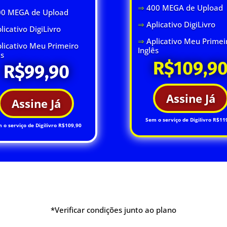
⇒
400 MEGA de Upload
00 MEGA de Upload
⇒
Aplicativo DigiLivro
licativo DigiLivro
⇒
Aplicativo Meu Primei
licativo Meu Primeiro
Inglês
ês
R$109,9
R$99,90
Assine Já
Assine Já
Sem o serviço de Digilivro R$11
 o serviço de Digilivro R$109,90
*Verificar condições junto ao plano