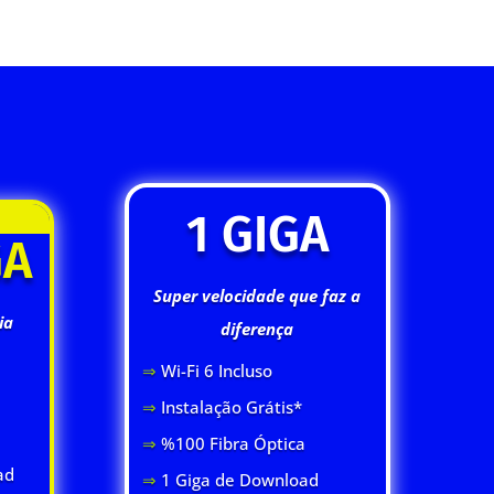
1 GIGA
GA
Super velocidade que faz a
ia
diferença
⇒
Wi-Fi 6 Inclus
o
⇒
Instalação Grátis*
⇒
%100 Fibra Óptica
ad
⇒
1 Giga de Download