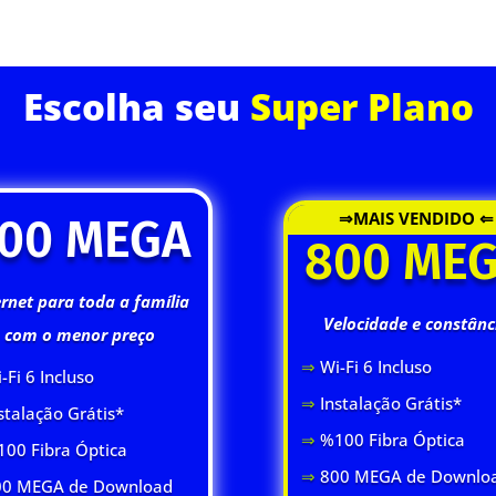
ASSINE JÁ
Escolha seu
Super Plano
⇒MAIS VENDIDO ⇐
00 MEGA
800 ME
ernet para toda a família
Velocidade e constânc
com o menor preço
⇒
Wi-Fi 6 Inclus
o
-Fi 6 Inclus
o
⇒
Instalação Grátis*
stalação Grátis*
⇒
%100 Fibra Óptica
00 Fibra Óptica
⇒
800 MEGA de Downlo
0 MEGA de Download