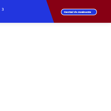
Central do Assinante
VILA VENEZIANI
recer velocidade e
 com a conexão que