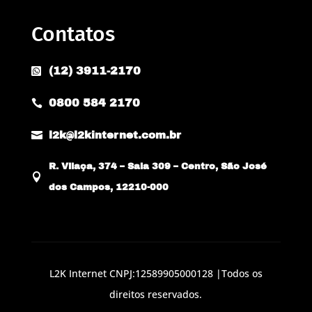
Contatos
(12) 3911-2170

0800 584 2170


l2k@l2kinternet.com.br
R. Vilaça, 374 – Sala 309 – Centro, São José

dos Campos, 12210-000
L2K Internet CNPJ:12589905000128 |Todos os
direitos reservados.