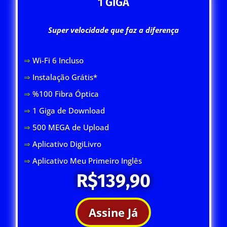
1 GIGA
Super velocidade que faz a diferença
⇒
Wi-Fi 6 Inclus
o
⇒
Instalação Grátis*
⇒
%100 Fibra Óptica
⇒
1 Giga de Download
⇒
500 MEGA de Upload
⇒
Aplicativo DigiLivro
⇒
Aplicativo Meu Primeiro Inglês
R$139,90
Assine Já