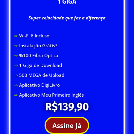
1 GIGA
Super velocidade que faz a diferença
⇒
Wi-Fi 6 Inclus
o
⇒
Instalação Grátis*
⇒
%100 Fibra Óptica
⇒
1 Giga de Download
⇒
500 MEGA de Upload
⇒
Aplicativo DigiLivro
⇒
Aplicativo Meu Primeiro Inglês
R$139,90
Assine Já