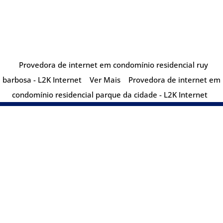
Provedora de internet em condomínio residencial ruy
barbosa - L2K Internet
Ver Mais
Provedora de internet em
condomínio residencial parque da cidade - L2K Internet
Sobre nós
Provedora de internet especializada em oferecer
soluções de internet de alta qualidade,
atendendo tanto clientes residenciais quanto