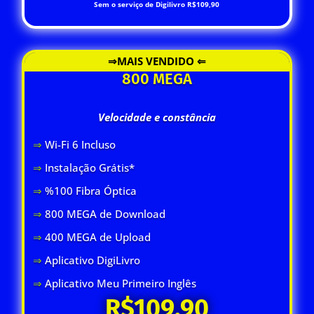
Sem o serviço de Digilivro R$109,90
⇒MAIS VENDIDO ⇐
800 MEGA
Velocidade e constância
⇒
Wi-Fi 6 Inclus
o
⇒
Instalação Grátis*
⇒
%100 Fibra Óptica
⇒
800 MEGA de Download
⇒
400 MEGA de Upload
⇒
Aplicativo DigiLivro
⇒
Aplicativo Meu Primeiro Inglês
R$109,90