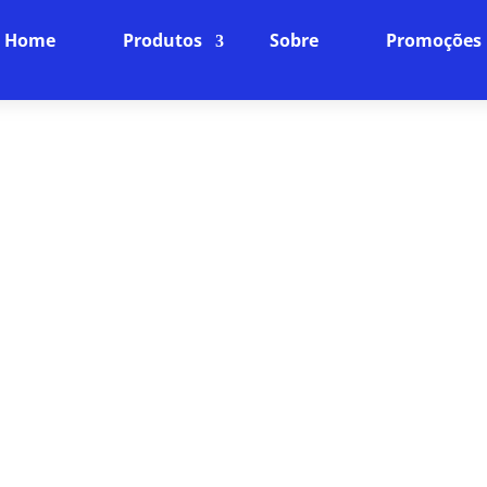
Home
Produtos
Sobre
Promoções
A DE INTERNET EM JARDIM 
PLANOS
Internet Fibra Óptica: O Futuro da Conexão
ncia online para o próximo nível com nossa internet
ra rápida, baixíssima latência e uma conexão estáve
dispositivos da sua casa.