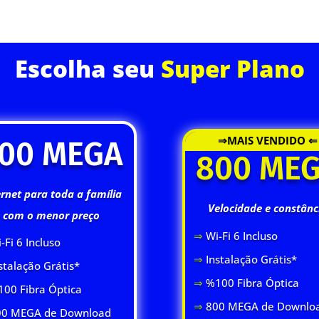
ASSINE JÁ
Escolha seu
Super Plano
⇒MAIS VENDIDO ⇐
00 MEGA
800 ME
ernet para toda a família
Velocidade e constânc
com o menor preço
⇒
Wi-Fi 6 Inclus
o
-Fi 6 Inclus
o
⇒
Instalação Grátis*
stalação Grátis*
⇒
%100 Fibra Óptica
00 Fibra Óptica
⇒
800 MEGA de Downlo
0 MEGA de Download