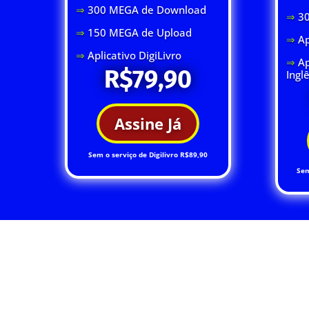
⇒
300 MEGA de Download
⇒
3
⇒
150 MEGA de Upload
⇒
Ap
⇒
Aplicativo DigiLivro
⇒
Ap
R$79,90
Ingl
Assine Já
Sem o serviço de Digilivro R$89,90
Sem