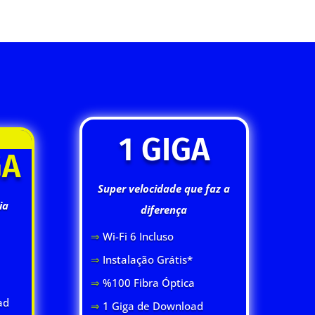
1 GIGA
GA
Super velocidade que faz a
ia
diferença
⇒
Wi-Fi 6 Inclus
o
⇒
Instalação Grátis*
⇒
%100 Fibra Óptica
ad
⇒
1 Giga de Download