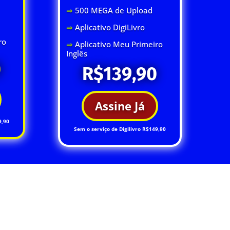
⇒
500 MEGA de Upload
⇒
Aplicativo DigiLivro
ro
⇒
Aplicativo Meu Primeiro
Inglês
0
R$139,90
Assine Já
9,90
Sem o serviço de Digilivro R$149,90