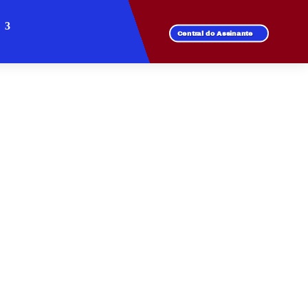
Central do Assinante
GUIMARÃES
 de fibra óptica.
l para todos os