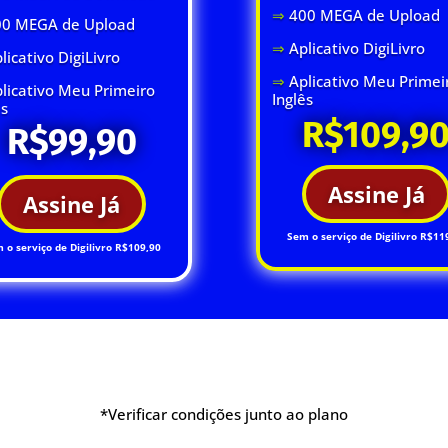
⇒
400 MEGA de Upload
00 MEGA de Upload
⇒
Aplicativo DigiLivro
licativo DigiLivro
⇒
Aplicativo Meu Primei
licativo Meu Primeiro
Inglês
ês
R$109,9
R$99,90
Assine Já
Assine Já
Sem o serviço de Digilivro R$11
 o serviço de Digilivro R$109,90
*Verificar condições junto ao plano