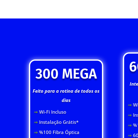
6
300 MEGA
Int
Feito para a rotina de todos os
dias
⇒
Wi
⇒
Wi-Fi Inclus
o
⇒
In
⇒
Instalação Grátis*
⇒
%1
⇒
%100 Fibra Óptica
⇒
60