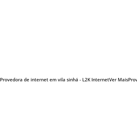
Provedora de internet em vila sinhá - L2K Internet
Ver Mais
Prov
Sobre nós
Me
Provedora de internet