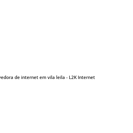
edora de internet em vila leila - L2K Internet
nu
Blog Posts
Sobre
Glossário
TV