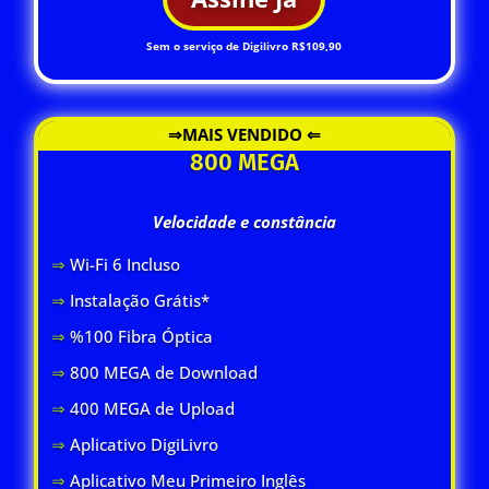
Sem o serviço de Digilivro R$109,90
⇒MAIS VENDIDO ⇐
800 MEGA
Velocidade e constância
⇒
Wi-Fi 6 Inclus
o
⇒
Instalação Grátis*
⇒
%100 Fibra Óptica
⇒
800 MEGA de Download
⇒
400 MEGA de Upload
⇒
Aplicativo DigiLivro
⇒
Aplicativo Meu Primeiro Inglês