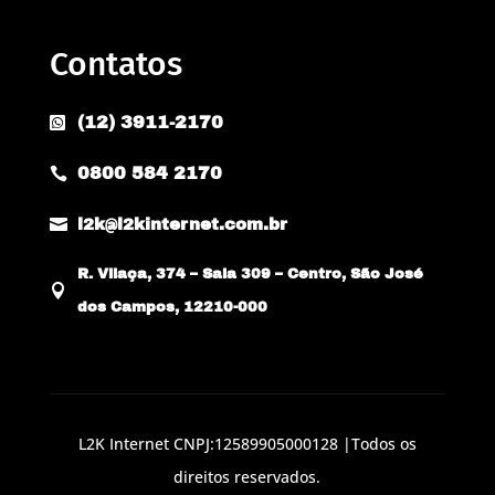
Contatos
(12) 3911-2170

0800 584 2170


l2k@l2kinternet.com.br
R. Vilaça, 374 – Sala 309 – Centro, São José

dos Campos, 12210-000
L2K Internet CNPJ:12589905000128 |Todos os
direitos reservados.