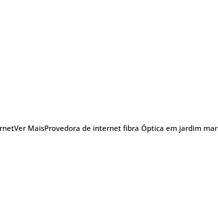
ernet
Ver Mais
Provedora de internet fibra Óptica em jardim mari
nu
Blog Posts
Sobre
Glossário
TV