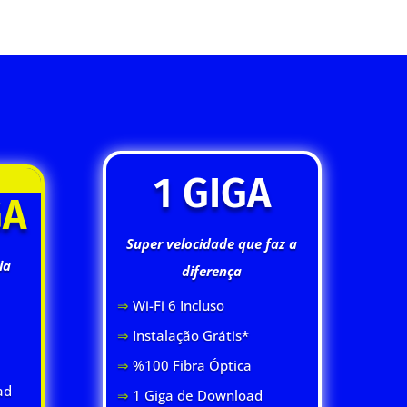
1 GIGA
GA
Super velocidade que faz a
ia
diferença
⇒
Wi-Fi 6 Inclus
o
⇒
Instalação Grátis*
⇒
%100 Fibra Óptica
ad
⇒
1 Giga de Download