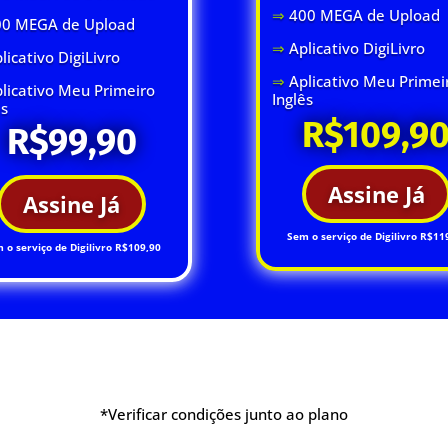
⇒
400 MEGA de Upload
00 MEGA de Upload
⇒
Aplicativo DigiLivro
licativo DigiLivro
⇒
Aplicativo Meu Primei
licativo Meu Primeiro
Inglês
ês
R$109,9
R$99,90
Assine Já
Assine Já
Sem o serviço de Digilivro R$11
 o serviço de Digilivro R$109,90
*Verificar condições junto ao plano