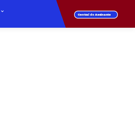
Central do Assinante
 ALTO DA PONTE
recer velocidade e
 com a conexão que