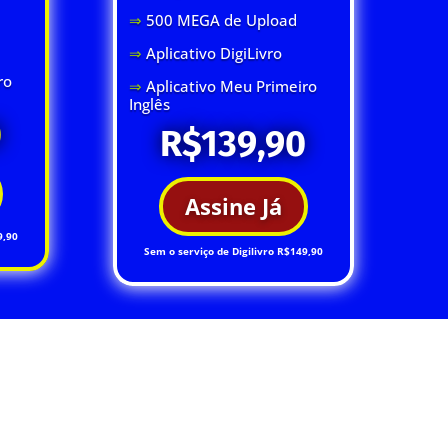
⇒
500 MEGA de Upload
⇒
Aplicativo DigiLivro
ro
⇒
Aplicativo Meu Primeiro
Inglês
0
R$139,90
Assine Já
9,90
Sem o serviço de Digilivro R$149,90