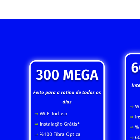
6
300 MEGA
Int
Feito para a rotina de todos os
dias
⇒
Wi
⇒
Wi-Fi Inclus
o
⇒
In
⇒
Instalação Grátis*
⇒
%1
⇒
%100 Fibra Óptica
⇒
60