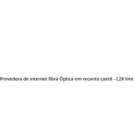
Provedora de internet fibra Óptica em recanto caetê - L2K Int
Sobre nós
Me
Provedora de internet