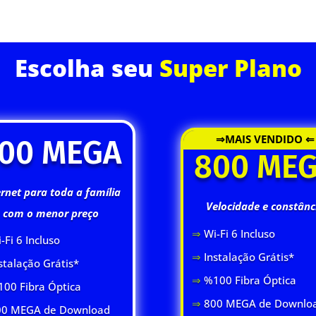
ASSINE JÁ
Escolha seu
Super Plano
⇒MAIS VENDIDO ⇐
00 MEGA
800 ME
ernet para toda a família
Velocidade e constânc
com o menor preço
⇒
Wi-Fi 6 Inclus
o
-Fi 6 Inclus
o
⇒
Instalação Grátis*
stalação Grátis*
⇒
%100 Fibra Óptica
00 Fibra Óptica
⇒
800 MEGA de Downlo
0 MEGA de Download