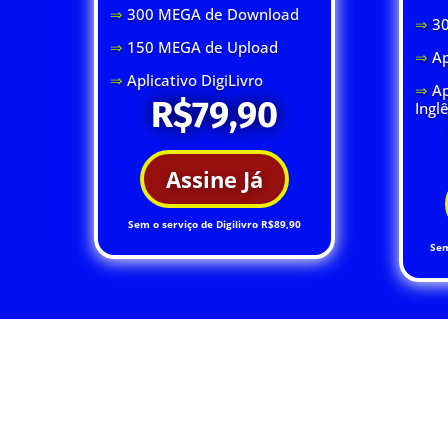
⇒
300 MEGA de Download
⇒
3
⇒
150 MEGA de Upload
⇒
Ap
⇒
Aplicativo DigiLivro
⇒
Ap
R$79,90
Ingl
Assine Já
Sem o serviço de Digilivro R$89,90
Sem