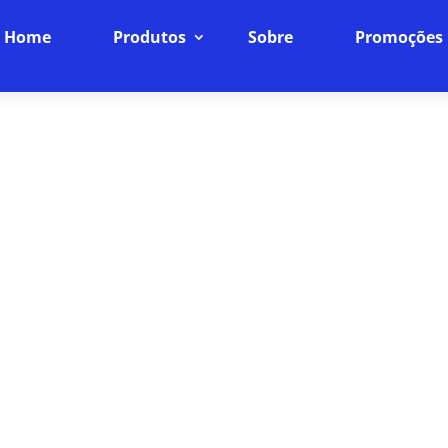
Home
Produtos
Sobre
Promoções
INTERNET FIBRA ÓPTICA EM
PLANOS
Conecte-se à Velocidade da Luz
ia da nossa internet fibra óptica, projetada para ofe
mparáveis. Navegue, faça streamings e jogue online
você merece.