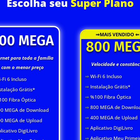
Escolha seu
Super Plano
⇒MAIS VENDIDO ⇐
00 MEGA
800 ME
ernet para toda a família
Velocidade e constânc
com o menor preço
⇒
Wi-Fi 6 Inclus
o
-Fi 6 Inclus
o
⇒
Instalação Grátis*
stalação Grátis*
⇒
%100 Fibra Óptica
00 Fibra Óptica
⇒
800 MEGA de Downlo
0 MEGA de Download
⇒
400 MEGA de Upload
00 MEGA de Upload
⇒
Aplicativo DigiLivro
licativo DigiLivro
⇒
Aplicativo Meu Primei