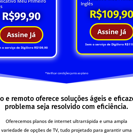
licativo Meu Primeiro
Inglês
ês
R$109,9
R$99,90
Assine Já
Assine Já
Sem o serviço de Digilivro R$11
 o serviço de Digilivro R$109,90
*Verificar condições junto ao plano
o e remoto oferece soluções ágeis e efica
problema seja resolvido com eficiência.
Oferecemos planos de internet ultrarrápida e uma ampla
variedade de opções de TV, tudo projetado para garantir uma