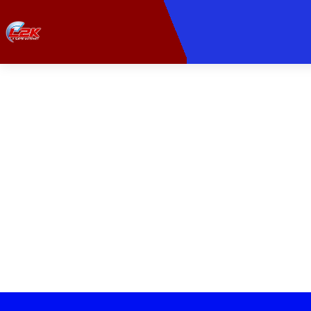
PROVEDORA 
Com a nossa fibra ó
momentos. Ide