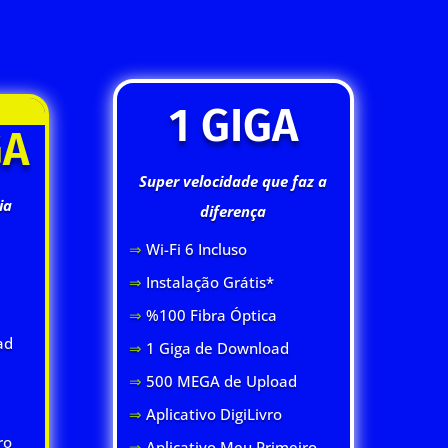
1 GIGA
GA
Super velocidade que faz a
ia
diferença
⇒
Wi-Fi 6 Inclus
o
⇒
Instalação Grátis*
⇒
%100 Fibra Óptica
ad
⇒
1 Giga de Download
⇒
500 MEGA de Upload
⇒
Aplicativo DigiLivro
ro
⇒
Aplicativo Meu Primeiro