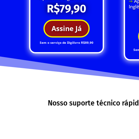
⇒
Ap
R$79,90
Ingl
Assine Já
Sem o serviço de Digilivro R$89,90
Sem
Nosso suporte técnico rápid