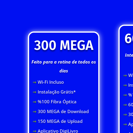
6
300 MEGA
Int
Feito para a rotina de todos os
dias
⇒
Wi
⇒
Wi-Fi Inclus
o
⇒
In
⇒
Instalação Grátis*
⇒
%1
⇒
%100 Fibra Óptica
⇒
60
⇒
300 MEGA de Download
⇒
3
⇒
150 MEGA de Upload
⇒
Ap
⇒
Aplicativo DigiLivro