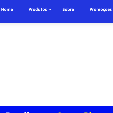
Home
Produtos
Sobre
Promoções
DE INTERNET FIBRA ÓPTICA EM
INTERNET
Velocidade e Confiabilidade, Sem Compromissos
ptica, você tem a garantia de uma conexão estável 
al para quem trabalha de casa, faz streamings ou j
interrupções.
ASSINE JÁ