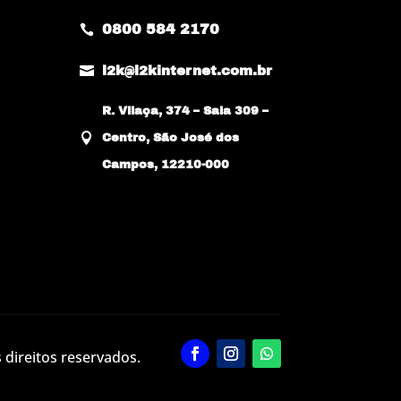
0800 584 2170


l2k@l2kinternet.com.br
R. Vilaça, 374 – Sala 309 –

Centro, São José dos
Campos, 12210-000
 direitos reservados.