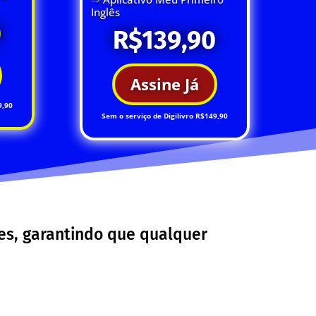
Inglês
0
R$139,90
Assine Já
9,90
Sem o serviço de Digilivro R$149,90
zes, garantindo que qualquer