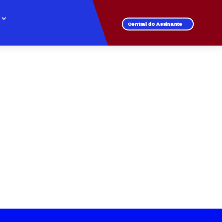
Central do Assinante
 BELA VISTA
e rápida em todos os
oga online sem