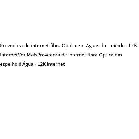
Provedora de internet fibra Óptica em Águas do canindu - L2K
Internet
Ver Mais
Provedora de internet fibra Óptica em
espelho d'Água - L2K Internet
Sobre nós
Provedora de internet especializada em oferecer
soluções de internet de alta qualidade,
atendendo tanto clientes residenciais quanto