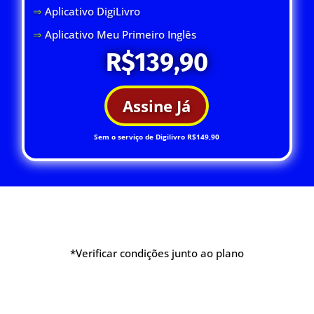
⇒
Aplicativo DigiLivro
⇒
Aplicativo Meu Primeiro Inglês
R$139,90
Assine Já
Sem o serviço de Digilivro R$149,90
*Verificar condições junto ao plano