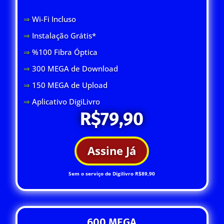
⇒
Wi-Fi Inclus
o
⇒
Instalação Grátis*
⇒
%100 Fibra Óptica
⇒
300 MEGA de Download
⇒
150 MEGA de Upload
⇒
Aplicativo DigiLivro
R$79,90
Assine Já
Sem o serviço de Digilivro R$89,90
600 MEGA