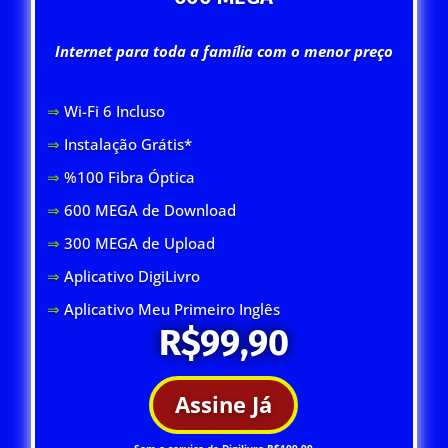
Internet para toda a família com o menor preço
⇒
Wi-Fi 6 Inclus
o
⇒
Instalação Grátis*
⇒
%100 Fibra Óptica
⇒
600 MEGA de Download
⇒
300 MEGA de Upload
⇒
Aplicativo DigiLivro
⇒
Aplicativo Meu Primeiro Inglês
R$99,90
Assine Já
Sem o serviço de Digilivro R$109,90