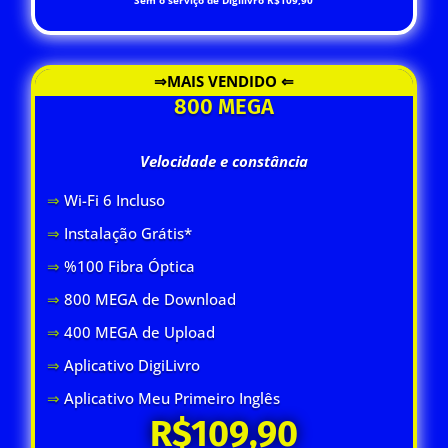
⇒MAIS VENDIDO ⇐
800 MEGA
Velocidade e constância
⇒
Wi-Fi 6 Inclus
o
⇒
Instalação Grátis*
⇒
%100 Fibra Óptica
⇒
800 MEGA de Download
⇒
400 MEGA de Upload
⇒
Aplicativo DigiLivro
⇒
Aplicativo Meu Primeiro Inglês
R$109,90