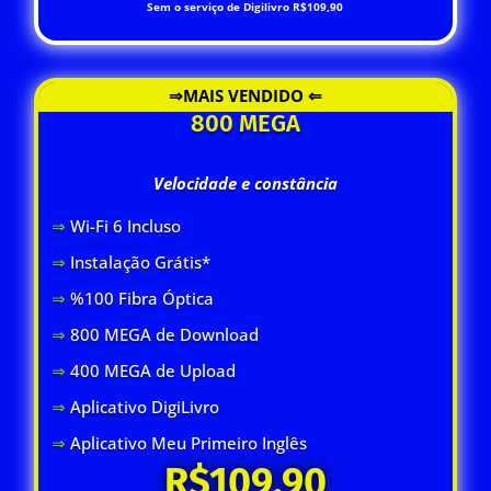
Sem o serviço de Digilivro R$109,90
⇒MAIS VENDIDO ⇐
800 MEGA
Velocidade e constância
⇒
Wi-Fi 6 Inclus
o
⇒
Instalação Grátis*
⇒
%100 Fibra Óptica
⇒
800 MEGA de Download
⇒
400 MEGA de Upload
⇒
Aplicativo DigiLivro
⇒
Aplicativo Meu Primeiro Inglês
R$109,90