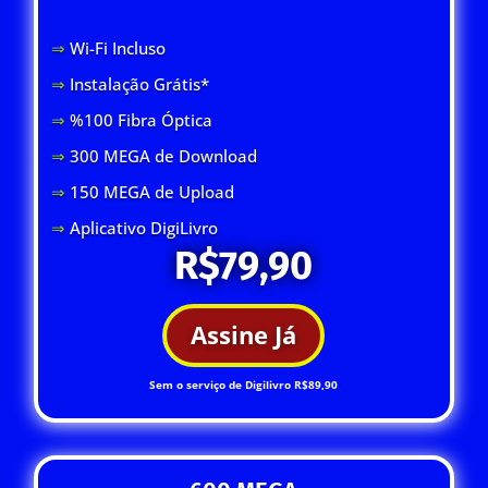
⇒
Wi-Fi Inclus
o
⇒
Instalação Grátis*
⇒
%100 Fibra Óptica
⇒
300 MEGA de Download
⇒
150 MEGA de Upload
⇒
Aplicativo DigiLivro
R$79,90
Assine Já
Sem o serviço de Digilivro R$89,90