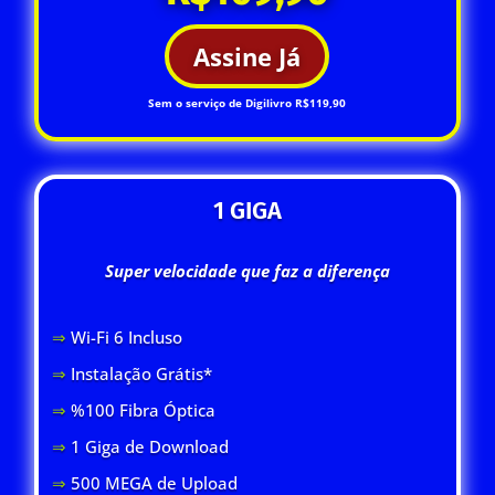
Assine Já
Sem o serviço de Digilivro R$119,90
1 GIGA
Super velocidade que faz a diferença
⇒
Wi-Fi 6 Inclus
o
⇒
Instalação Grátis*
⇒
%100 Fibra Óptica
⇒
1 Giga de Download
⇒
500 MEGA de Upload