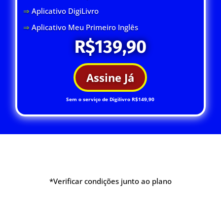
⇒
Aplicativo DigiLivro
⇒
Aplicativo Meu Primeiro Inglês
R$139,90
Assine Já
Sem o serviço de Digilivro R$149,90
*Verificar condições junto ao plano