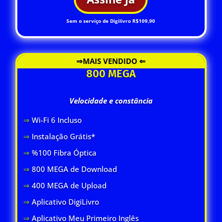
Sem o serviço de Digilivro R$109,90
⇒MAIS VENDIDO ⇐
800 MEGA
Velocidade e constância
⇒
Wi-Fi 6 Inclus
o
⇒
Instalação Grátis*
⇒
%100 Fibra Óptica
⇒
800 MEGA de Download
⇒
400 MEGA de Upload
⇒
Aplicativo DigiLivro
⇒
Aplicativo Meu Primeiro Inglês