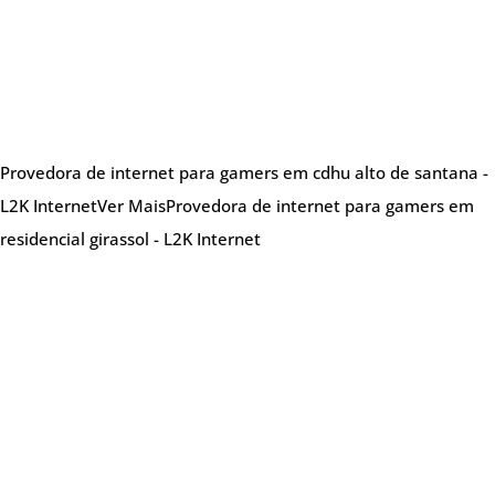
Provedora de internet para gamers em cdhu alto de santana -
L2K Internet
Ver Mais
Provedora de internet para gamers em
residencial girassol - L2K Internet
Sobre nós
Provedora de internet especializada em oferecer
soluções de internet de alta qualidade,