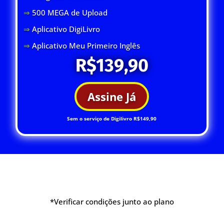
⇒
500 MEGA de Upload
⇒
Aplicativo DigiLivro
⇒
Aplicativo Meu Primeiro Inglês
R$139,90
Assine Já
Sem o serviço de Digilivro R$149,90
*Verificar condições junto ao plano