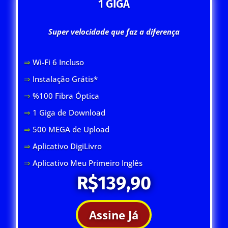
1 GIGA
Super velocidade que faz a diferença
⇒
Wi-Fi 6 Inclus
o
⇒
Instalação Grátis*
⇒
%100 Fibra Óptica
⇒
1 Giga de Download
⇒
500 MEGA de Upload
⇒
Aplicativo DigiLivro
⇒
Aplicativo Meu Primeiro Inglês
R$139,90
Assine Já