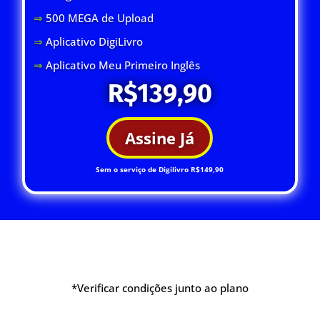
⇒
500 MEGA de Upload
⇒
Aplicativo DigiLivro
⇒
Aplicativo Meu Primeiro Inglês
R$139,90
Assine Já
Sem o serviço de Digilivro R$149,90
*Verificar condições junto ao plano