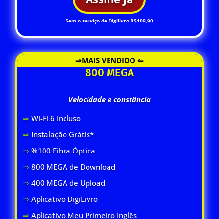
Sem o serviço de Digilivro R$109,90
⇒MAIS VENDIDO ⇐
800 MEGA
Velocidade e constância
⇒
Wi-Fi 6 Inclus
o
⇒
Instalação Grátis*
⇒
%100 Fibra Óptica
⇒
800 MEGA de Download
⇒
400 MEGA de Upload
⇒
Aplicativo DigiLivro
⇒
Aplicativo Meu Primeiro Inglês