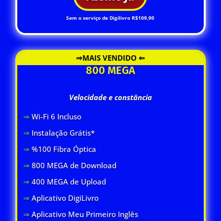
Sem o serviço de Digilivro R$109,90
⇒MAIS VENDIDO ⇐
800 MEGA
Velocidade e constância
⇒
Wi-Fi 6 Inclus
o
⇒
Instalação Grátis*
⇒
%100 Fibra Óptica
⇒
800 MEGA de Download
⇒
400 MEGA de Upload
⇒
Aplicativo DigiLivro
⇒
Aplicativo Meu Primeiro Inglês