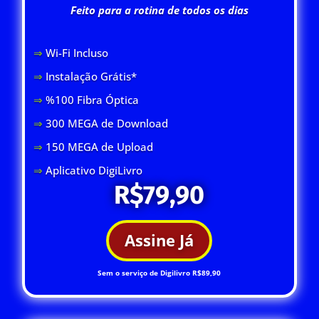
Feito para a rotina de todos os dias
⇒
Wi-Fi Inclus
o
⇒
Instalação Grátis*
⇒
%100 Fibra Óptica
⇒
300 MEGA de Download
⇒
150 MEGA de Upload
⇒
Aplicativo DigiLivro
R$79,90
Assine Já
Sem o serviço de Digilivro R$89,90