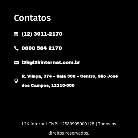
Contatos
(12) 3911-2170

0800 584 2170


l2k@l2kinternet.com.br
R. Vilaça, 374 – Sala 309 – Centro, São José

dos Campos, 12210-000
L2K Internet CNPJ:12589905000128 |Todos os
direitos reservados.