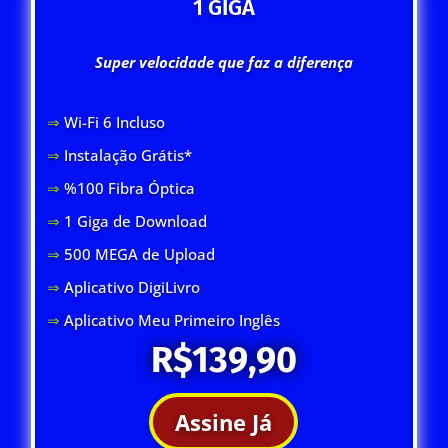
1 GIGA
Super velocidade que faz a diferença
⇒
Wi-Fi 6 Inclus
o
⇒
Instalação Grátis*
⇒
%100 Fibra Óptica
⇒
1 Giga de Download
⇒
500 MEGA de Upload
⇒
Aplicativo DigiLivro
⇒
Aplicativo Meu Primeiro Inglês
R$139,90
Assine Já