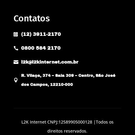
Contatos
(12) 3911-2170

0800 584 2170


l2k@l2kinternet.com.br
R. Vilaça, 374 – Sala 309 – Centro, São José

dos Campos, 12210-000
L2K Internet CNPJ:12589905000128 |Todos os
direitos reservados.