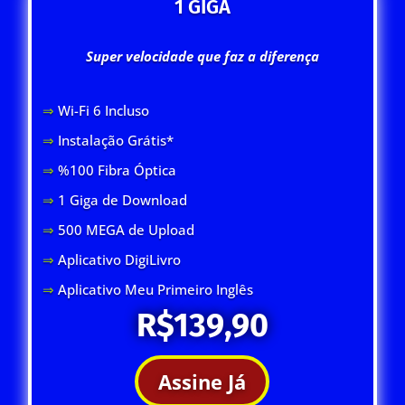
1 GIGA
Super velocidade que faz a diferença
⇒
Wi-Fi 6 Inclus
o
⇒
Instalação Grátis*
⇒
%100 Fibra Óptica
⇒
1 Giga de Download
⇒
500 MEGA de Upload
⇒
Aplicativo DigiLivro
⇒
Aplicativo Meu Primeiro Inglês
R$139,90
Assine Já