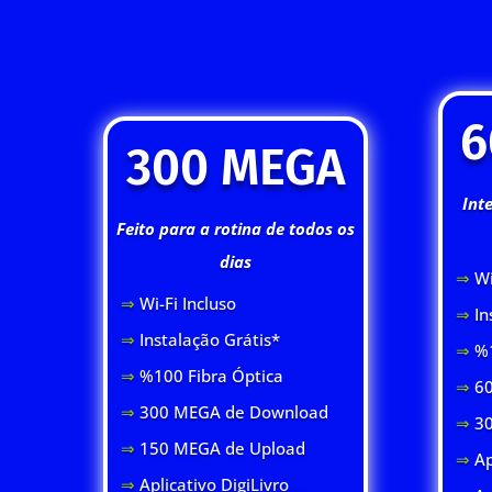
6
300 MEGA
Int
Feito para a rotina de todos os
dias
⇒
Wi
⇒
Wi-Fi Inclus
o
⇒
In
⇒
Instalação Grátis*
⇒
%1
⇒
%100 Fibra Óptica
⇒
60
⇒
300 MEGA de Download
⇒
3
⇒
150 MEGA de Upload
⇒
Ap
⇒
Aplicativo DigiLivro