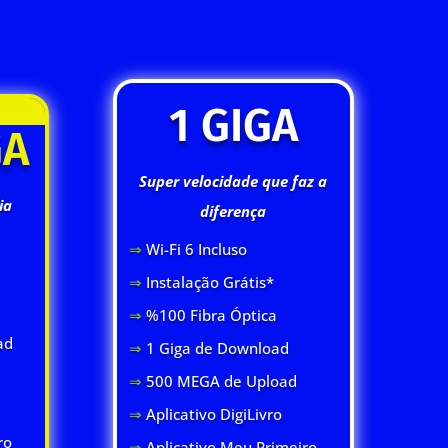
1 GIGA
GA
Super velocidade que faz a
ia
diferença
⇒
Wi-Fi 6 Inclus
o
⇒
Instalação Grátis*
⇒
%100 Fibra Óptica
ad
⇒
1 Giga de Download
⇒
500 MEGA de Upload
⇒
Aplicativo DigiLivro
ro
⇒
Aplicativo Meu Primeiro