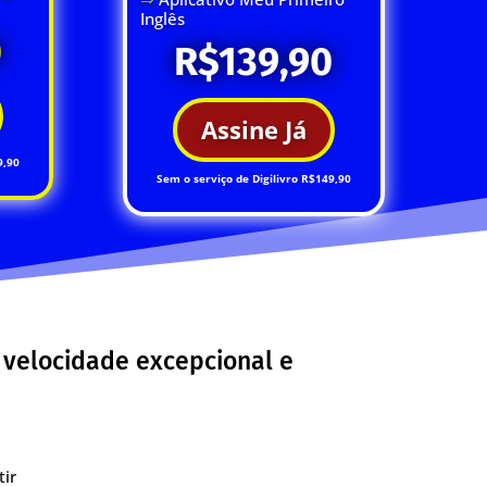
Inglês
0
R$139,90
Assine Já
9,90
Sem o serviço de Digilivro R$149,90
 velocidade excepcional e
tir