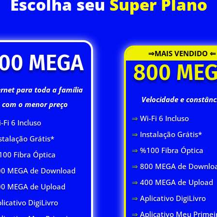
Escolha seu
Super Plano
⇒MAIS VENDIDO ⇐
00 MEGA
800 ME
ernet para toda a família
Velocidade e constânc
com o menor preço
⇒
Wi-Fi 6 Inclus
o
-Fi 6 Inclus
o
⇒
Instalação Grátis*
stalação Grátis*
⇒
%100 Fibra Óptica
00 Fibra Óptica
⇒
800 MEGA de Downlo
0 MEGA de Download
⇒
400 MEGA de Upload
00 MEGA de Upload
⇒
Aplicativo DigiLivro
licativo DigiLivro
⇒
Aplicativo Meu Primei