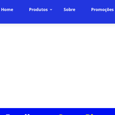
Home
Produtos
Sobre
Promoções
ERNET SEM LAG EM RESIDENC
PLANOS
Internet Fibra Óptica: O Futuro da Conexão
ncia online para o próximo nível com nossa internet
ra rápida, baixíssima latência e uma conexão estáve
dispositivos da sua casa.
ASSINE JÁ