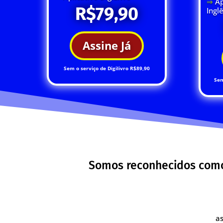
⇒
Ap
R$79,90
Ingl
Assine Já
Sem o serviço de Digilivro R$89,90
Sem
Somos reconhecidos como 
as