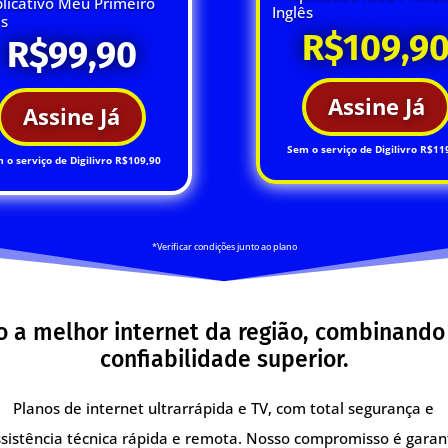
licativo Meu Primeiro
Inglês
ês
R$109,9
R$99,90
Assine Já
Assine Já
Sem o serviço de Digilivro R$11
 o serviço de Digilivro R$109,90
*Verificar condições junto ao plano
a melhor internet da região, combinando
confiabilidade superior.
Planos de internet ultrarrápida e TV, com total segurança e
sistência técnica rápida e remota. Nosso compromisso é garan