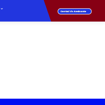
Central do Assinante
IAL INDEPENDÊNCIA
 de fibra óptica.
l para todos os