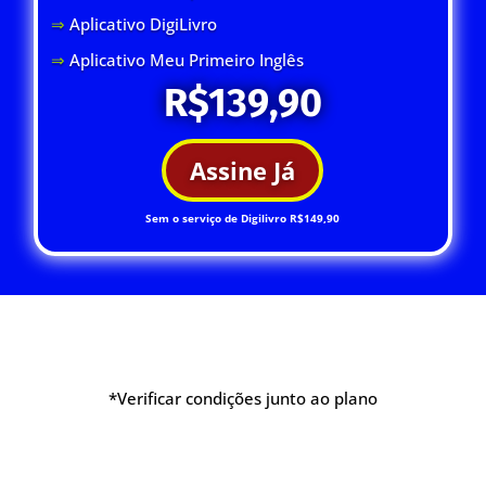
⇒
Aplicativo DigiLivro
⇒
Aplicativo Meu Primeiro Inglês
R$139,90
Assine Já
Sem o serviço de Digilivro R$149,90
*Verificar condições junto ao plano