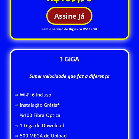
Assine Já
Sem o serviço de Digilivro R$119,90
1 GIGA
Super velocidade que faz a diferença
⇒
Wi-Fi 6 Inclus
o
⇒
Instalação Grátis*
⇒
%100 Fibra Óptica
⇒
1 Giga de Download
⇒
500 MEGA de Upload