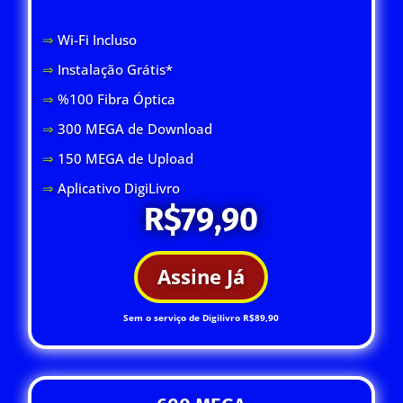
⇒
Wi-Fi Inclus
o
⇒
Instalação Grátis*
⇒
%100 Fibra Óptica
⇒
300 MEGA de Download
⇒
150 MEGA de Upload
⇒
Aplicativo DigiLivro
R$79,90
Assine Já
Sem o serviço de Digilivro R$89,90