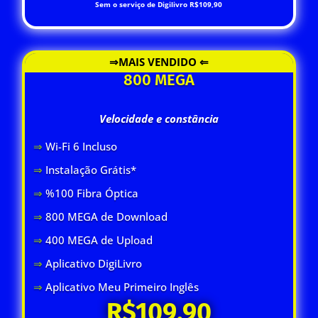
Sem o serviço de Digilivro R$109,90
⇒MAIS VENDIDO ⇐
800 MEGA
Velocidade e constância
⇒
Wi-Fi 6 Inclus
o
⇒
Instalação Grátis*
⇒
%100 Fibra Óptica
⇒
800 MEGA de Download
⇒
400 MEGA de Upload
⇒
Aplicativo DigiLivro
⇒
Aplicativo Meu Primeiro Inglês
R$109,90