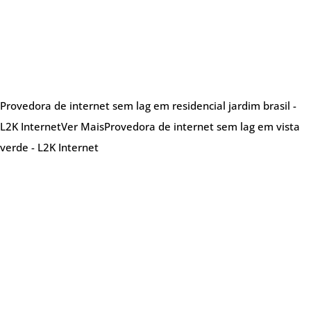
Provedora de internet sem lag em residencial jardim brasil -
L2K Internet
Ver Mais
Provedora de internet sem lag em vista
verde - L2K Internet
Sobre nós
Provedora de internet especializada em oferecer
soluções de internet de alta qualidade,