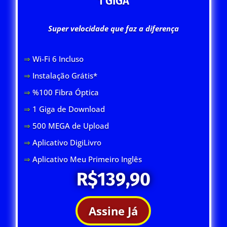
1 GIGA
Super velocidade que faz a diferença
⇒
Wi-Fi 6 Inclus
o
⇒
Instalação Grátis*
⇒
%100 Fibra Óptica
⇒
1 Giga de Download
⇒
500 MEGA de Upload
⇒
Aplicativo DigiLivro
⇒
Aplicativo Meu Primeiro Inglês
R$139,90
Assine Já