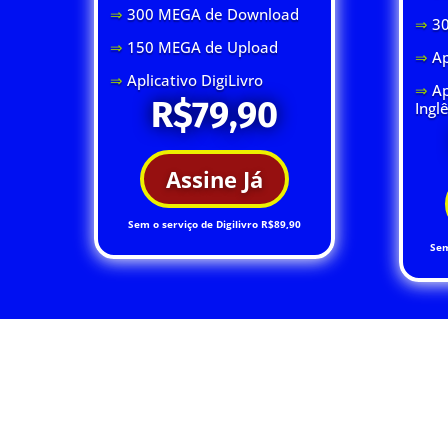
⇒
300 MEGA de Download
⇒
3
⇒
150 MEGA de Upload
⇒
Ap
⇒
Aplicativo DigiLivro
⇒
Ap
R$79,90
Ingl
Assine Já
Sem o serviço de Digilivro R$89,90
Sem