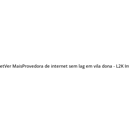
net
Ver Mais
Provedora de internet sem lag em vila dona - L2K In
nu
Blog Posts
Sobre
Glossário
TV
efonia
5G
Promoções