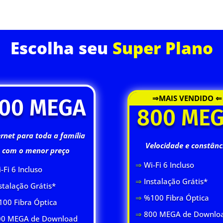
ASSINE JÁ
Escolha seu
Super Plano
⇒MAIS VENDIDO ⇐
00 MEGA
800 ME
ernet para toda a família
Velocidade e constânc
com o menor preço
⇒
Wi-Fi 6 Inclus
o
-Fi 6 Inclus
o
⇒
Instalação Grátis*
stalação Grátis*
⇒
%100 Fibra Óptica
00 Fibra Óptica
⇒
800 MEGA de Downlo
0 MEGA de Download