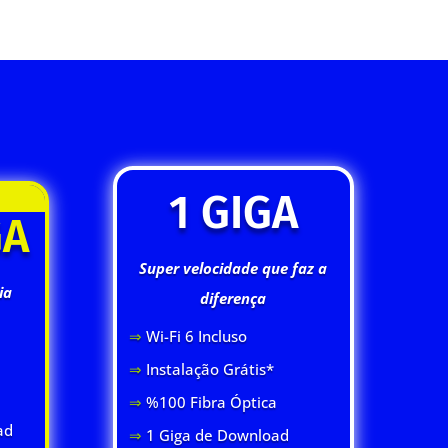
1 GIGA
GA
Super velocidade que faz a
ia
diferença
⇒
Wi-Fi 6 Inclus
o
⇒
Instalação Grátis*
⇒
%100 Fibra Óptica
ad
⇒
1 Giga de Download