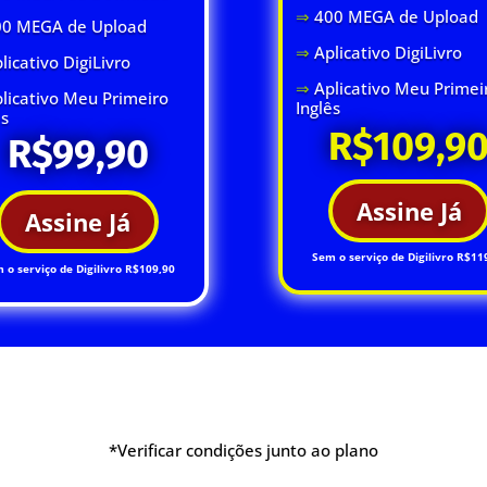
⇒
400 MEGA de Upload
00 MEGA de Upload
⇒
Aplicativo DigiLivro
licativo DigiLivro
⇒
Aplicativo Meu Primei
licativo Meu Primeiro
Inglês
ês
R$109,9
R$99,90
Assine Já
Assine Já
Sem o serviço de Digilivro R$11
 o serviço de Digilivro R$109,90
*Verificar condições junto ao plano