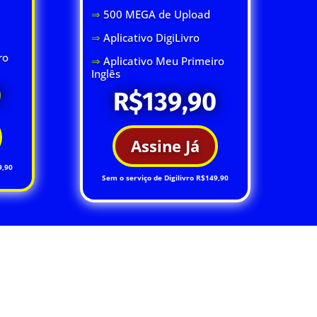
⇒
500 MEGA de Upload
⇒
Aplicativo DigiLivro
ro
⇒
Aplicativo Meu Primeiro
Inglês
0
R$139,90
Assine Já
9,90
Sem o serviço de Digilivro R$149,90