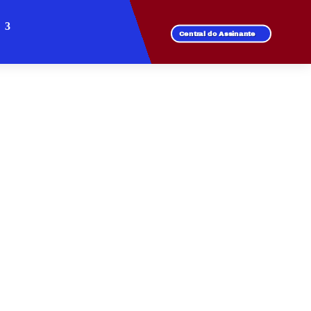
Central do Assinante
ILA DO CARMO
ade, mas também
perior com suporte