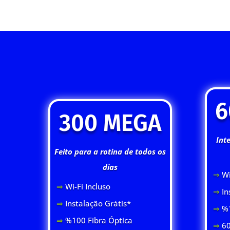
6
300 MEGA
Int
Feito para a rotina de todos os
dias
⇒
Wi
⇒
Wi-Fi Inclus
o
⇒
In
⇒
Instalação Grátis*
⇒
%1
⇒
%100 Fibra Óptica
⇒
60