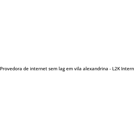
Provedora de internet sem lag em vila alexandrina - L2K Inter
Sobre nós
Me
Provedora de internet
especializada em oferecer
Tel