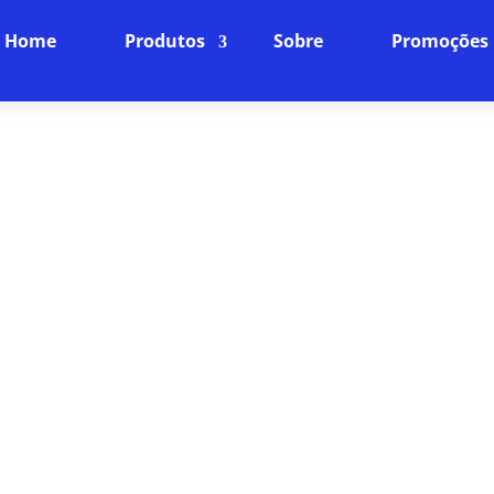
Home
Produtos
Sobre
Promoções
E INTERNET SEM LAG EM V
FIBRA ÓPTICA
Navegue com Qualidade e Segurança
de internet fibra óptica oferece não apenas velocid
dade. Desfrute de uma experiência de navegação su
técnico dedicado e planos que cabem no seu bolso.