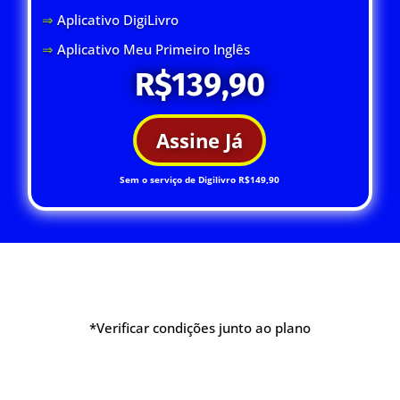
⇒
Aplicativo DigiLivro
⇒
Aplicativo Meu Primeiro Inglês
R$139,90
Assine Já
Sem o serviço de Digilivro R$149,90
*Verificar condições junto ao plano