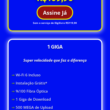
Assine Já
Sem o serviço de Digilivro R$119,90
1 GIGA
Super velocidade que faz a diferença
⇒
Wi-Fi 6 Inclus
o
⇒
Instalação Grátis*
⇒
%100 Fibra Óptica
⇒
1 Giga de Download
⇒
500 MEGA de Upload