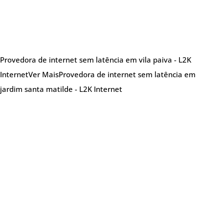
Provedora de internet sem latência em vila paiva - L2K
Internet
Ver Mais
Provedora de internet sem latência em
jardim santa matilde - L2K Internet
Sobre nós
Provedora de internet especializada em oferecer
soluções de internet de alta qualidade,
atendendo tanto clientes residenciais quanto