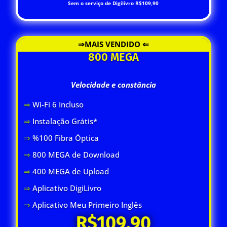
Sem o serviço de Digilivro R$109,90
⇒MAIS VENDIDO ⇐
800 MEGA
Velocidade e constância
⇒
Wi-Fi 6 Inclus
o
⇒
Instalação Grátis*
⇒
%100 Fibra Óptica
⇒
800 MEGA de Download
⇒
400 MEGA de Upload
⇒
Aplicativo DigiLivro
⇒
Aplicativo Meu Primeiro Inglês
R$109,90