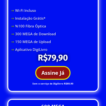
⇒
Wi-Fi Inclus
o
⇒
Instalação Grátis*
⇒
%100 Fibra Óptica
⇒
300 MEGA de Download
⇒
150 MEGA de Upload
⇒
Aplicativo DigiLivro
R$79,90
Assine Já
Sem o serviço de Digilivro R$89,90