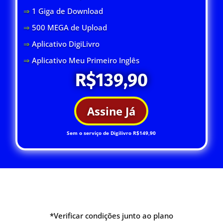
⇒
1 Giga de Download
⇒
500 MEGA de Upload
⇒
Aplicativo DigiLivro
⇒
Aplicativo Meu Primeiro Inglês
R$139,90
Assine Já
Sem o serviço de Digilivro R$149,90
*Verificar condições junto ao plano