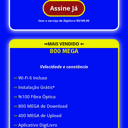
Assine Já
Sem o serviço de Digilivro R$109,90
⇒MAIS VENDIDO ⇐
800 MEGA
Velocidade e constância
⇒
Wi-Fi 6 Inclus
o
⇒
Instalação Grátis*
⇒
%100 Fibra Óptica
⇒
800 MEGA de Download
⇒
400 MEGA de Upload
⇒
Aplicativo DigiLivro