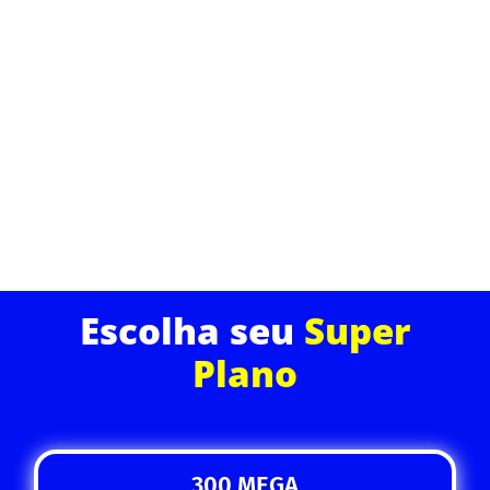
Nosso serviço de internet fibra óptica oferece não
apenas velocidade, mas também segurança e
qualidade. Desfrute de uma experiência de
navegação superior com suporte técnico dedicado e
planos que cabem no seu bolso.
ASSINE JÁ
Escolha seu
Super
Plano
300 MEGA