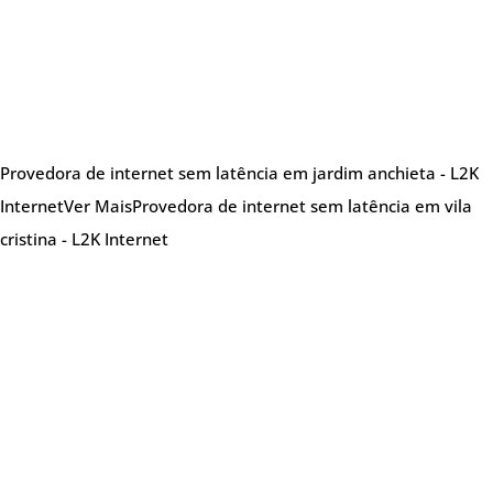
Provedora de internet sem latência em jardim anchieta - L2K
Internet
Ver Mais
Provedora de internet sem latência em vila
cristina - L2K Internet
Sobre nós
Provedora de internet especializada em oferecer
soluções de internet de alta qualidade,