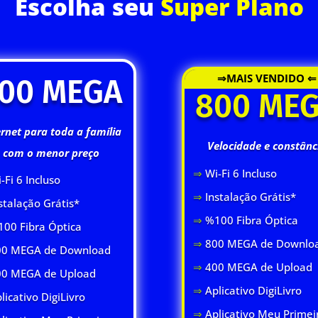
Escolha seu
Super Plano
⇒MAIS VENDIDO ⇐
00 MEGA
800 ME
ernet para toda a família
Velocidade e constânc
com o menor preço
⇒
Wi-Fi 6 Inclus
o
-Fi 6 Inclus
o
⇒
Instalação Grátis*
stalação Grátis*
⇒
%100 Fibra Óptica
00 Fibra Óptica
⇒
800 MEGA de Downlo
0 MEGA de Download
⇒
400 MEGA de Upload
00 MEGA de Upload
⇒
Aplicativo DigiLivro
licativo DigiLivro
⇒
Aplicativo Meu Primei