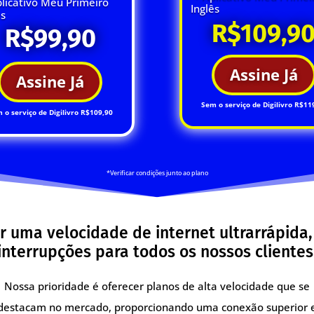
licativo Meu Primeiro
Inglês
ês
R$109,9
R$99,90
Assine Já
Assine Já
Sem o serviço de Digilivro R$11
 o serviço de Digilivro R$109,90
*Verificar condições junto ao plano
r uma velocidade de internet ultrarrápida
interrupções para todos os nossos clientes
Nossa prioridade é oferecer planos de alta velocidade que se
destacam no mercado, proporcionando uma conexão superior 