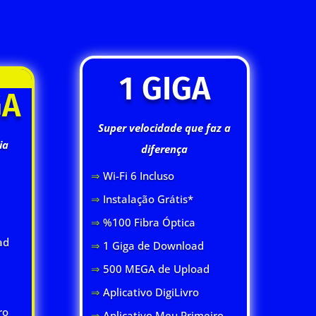
1 GIGA
GA
Super velocidade que faz a
ia
diferença
⇒
Wi-Fi 6 Inclus
o
⇒
Instalação Grátis*
⇒
%100 Fibra Óptica
ad
⇒
1 Giga de Download
⇒
500 MEGA de Upload
⇒
Aplicativo DigiLivro
ro
⇒
Aplicativo Meu Primeiro