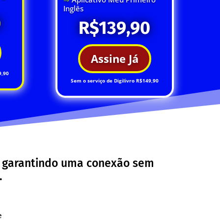
Inglês
0
R$139,90
Assine Já
9,90
Sem o serviço de Digilivro R$149,90
, garantindo uma conexão sem
.
e