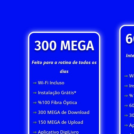
6
300 MEGA
Int
Feito para a rotina de todos os
dias
⇒
Wi
⇒
Wi-Fi Inclus
o
⇒
In
⇒
Instalação Grátis*
⇒
%1
⇒
%100 Fibra Óptica
⇒
60
⇒
300 MEGA de Download
⇒
3
⇒
150 MEGA de Upload
⇒
Ap
⇒
Aplicativo DigiLivro