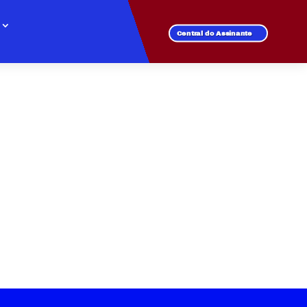
Central do Assinante
NCIAL ALTO DA PONTE
 de fibra óptica.
l para todos os