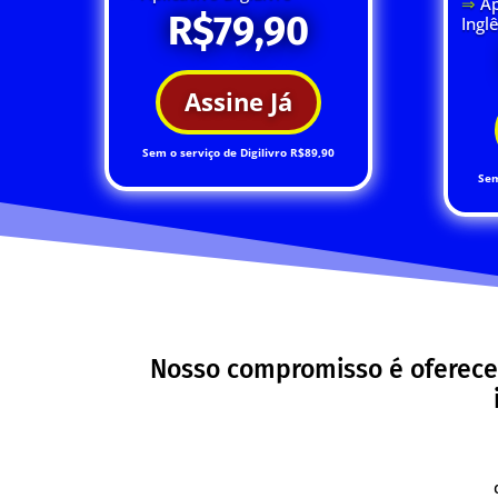
⇒
Ap
R$79,90
Ingl
Assine Já
Sem o serviço de Digilivro R$89,90
Sem
Nosso compromisso é oferece