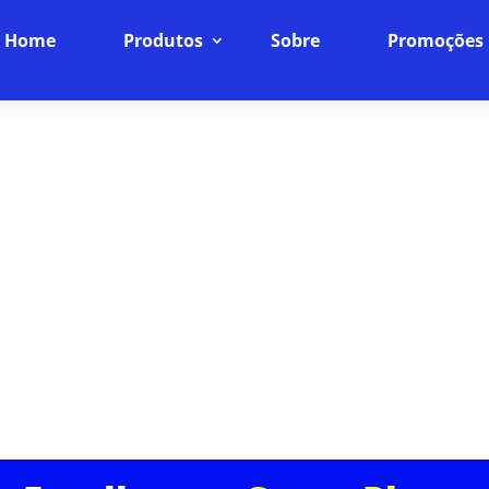
Home
Produtos
Sobre
Promoções
NET SEM LATÊNCIA EM RESIDE
INTERNET
Internet Fibra Óptica: O Futuro da Conexão
ncia online para o próximo nível com nossa internet
ra rápida, baixíssima latência e uma conexão estáve
dispositivos da sua casa.
ASSINE JÁ