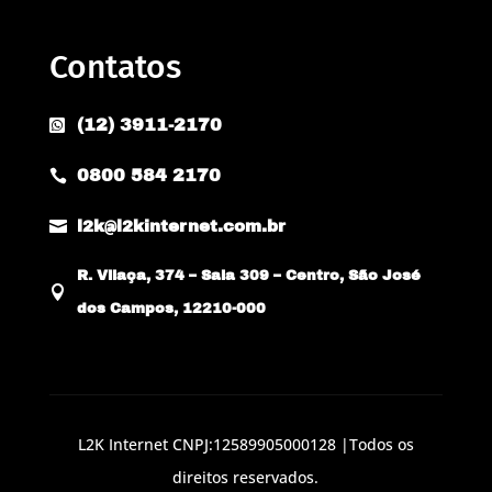
Contatos
(12) 3911-2170

0800 584 2170


l2k@l2kinternet.com.br
R. Vilaça, 374 – Sala 309 – Centro, São José

dos Campos, 12210-000
L2K Internet CNPJ:12589905000128 |Todos os
direitos reservados.