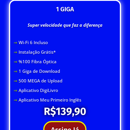
1 GIGA
Super velocidade que faz a diferença
⇒
Wi-Fi 6 Inclus
o
⇒
Instalação Grátis*
⇒
%100 Fibra Óptica
⇒
1 Giga de Download
⇒
500 MEGA de Upload
⇒
Aplicativo DigiLivro
⇒
Aplicativo Meu Primeiro Inglês
R$139,90
Assine Já