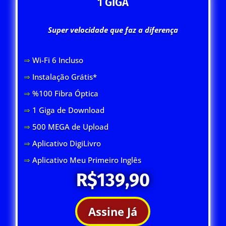
1 GIGA
Super velocidade que faz a diferença
⇒
Wi-Fi 6 Inclus
o
⇒
Instalação Grátis*
⇒
%100 Fibra Óptica
⇒
1 Giga de Download
⇒
500 MEGA de Upload
⇒
Aplicativo DigiLivro
⇒
Aplicativo Meu Primeiro Inglês
R$139,90
Assine Já