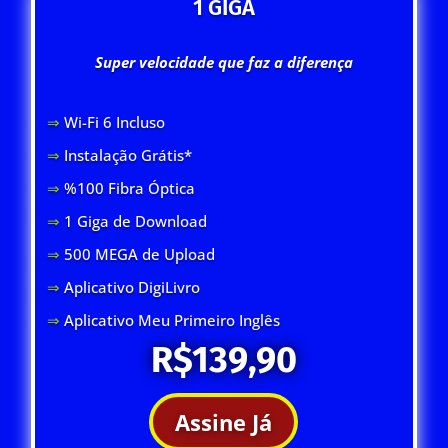
1 GIGA
Super velocidade que faz a diferença
⇒
Wi-Fi 6 Inclus
o
⇒
Instalação Grátis*
⇒
%100 Fibra Óptica
⇒
1 Giga de Download
⇒
500 MEGA de Upload
⇒
Aplicativo DigiLivro
⇒
Aplicativo Meu Primeiro Inglês
R$139,90
Assine Já