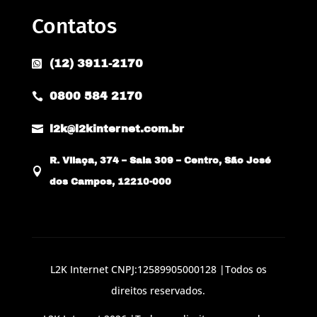
Contatos
(12) 3911-2170

0800 584 2170


l2k@l2kinternet.com.br
R. Vilaça, 374 – Sala 309 – Centro, São José

dos Campos, 12210-000
L2K Internet CNPJ:12589905000128 |Todos os
direitos reservados.