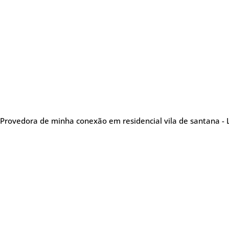
Provedora de minha conexão em residencial vila de santana - 
Sobre nós
Me
Provedora de internet
especializada em oferecer
Tel