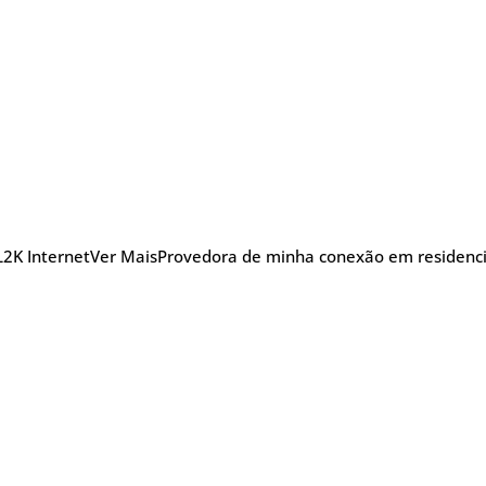
L2K Internet
Ver Mais
Provedora de minha conexão em residencia
nu
Blog Posts
Sobre
Glossário
TV
efonia
5G
Promoções