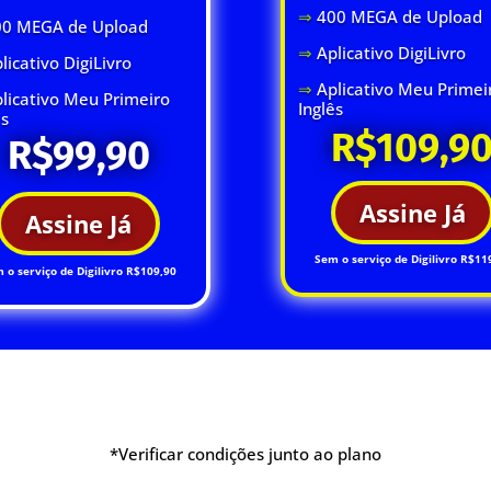
⇒
400 MEGA de Upload
00 MEGA de Upload
⇒
Aplicativo DigiLivro
licativo DigiLivro
⇒
Aplicativo Meu Primei
licativo Meu Primeiro
Inglês
ês
R$109,9
R$99,90
Assine Já
Assine Já
Sem o serviço de Digilivro R$11
 o serviço de Digilivro R$109,90
*Verificar condições junto ao plano