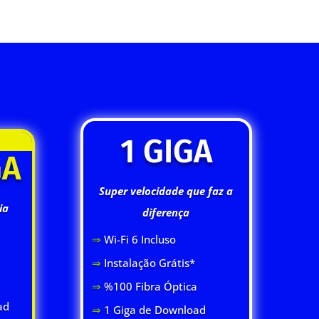
1 GIGA
GA
Super velocidade que faz a
ia
diferença
⇒
Wi-Fi 6 Inclus
o
⇒
Instalação Grátis*
⇒
%100 Fibra Óptica
ad
⇒
1 Giga de Download