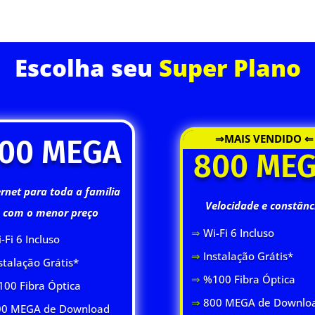
ASSINE JÁ
Escolha seu
Super Plano
⇒MAIS VENDIDO ⇐
00 MEGA
800 ME
ernet para toda a família
Velocidade e constânc
com o menor preço
⇒
Wi-Fi 6 Inclus
o
-Fi 6 Inclus
o
⇒
Instalação Grátis*
stalação Grátis*
⇒
%100 Fibra Óptica
00 Fibra Óptica
⇒
800 MEGA de Downlo
0 MEGA de Download