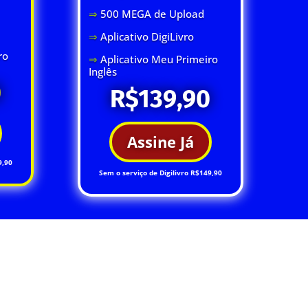
⇒
500 MEGA de Upload
⇒
Aplicativo DigiLivro
ro
⇒
Aplicativo Meu Primeiro
Inglês
0
R$139,90
Assine Já
9,90
Sem o serviço de Digilivro R$149,90