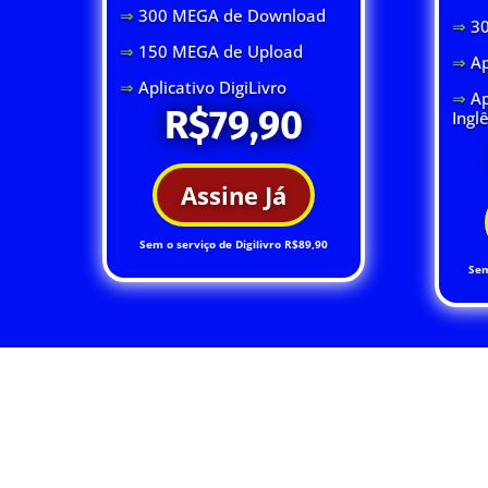
⇒
300 MEGA de Download
⇒
3
⇒
150 MEGA de Upload
⇒
Ap
⇒
Aplicativo DigiLivro
⇒
Ap
R$79,90
Ingl
Assine Já
Sem o serviço de Digilivro R$89,90
Sem