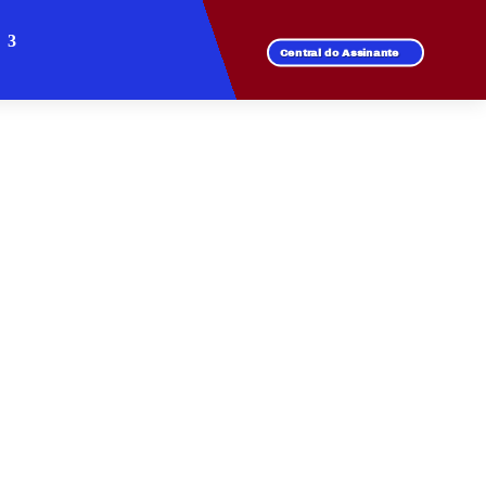
Central do Assinante
NCIAL VITÓRIA
ade, mas também
perior com suporte