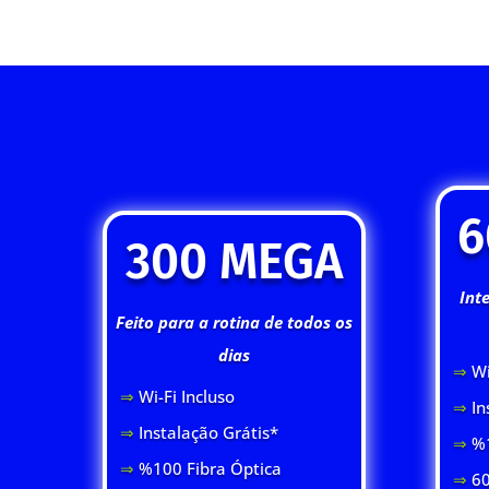
6
300 MEGA
Int
Feito para a rotina de todos os
dias
⇒
Wi
⇒
Wi-Fi Inclus
o
⇒
In
⇒
Instalação Grátis*
⇒
%1
⇒
%100 Fibra Óptica
⇒
60