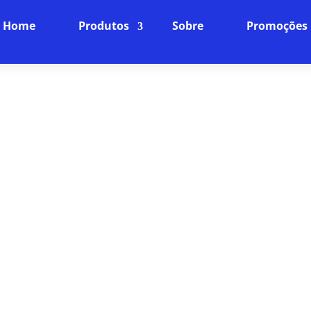
Home
Produtos
Sobre
Promoções
 MINHA CONEXÃO EM RESIDE
PLANOS
Navegue com Qualidade e Segurança
de internet fibra óptica oferece não apenas velocid
dade. Desfrute de uma experiência de navegação su
técnico dedicado e planos que cabem no seu bolso.