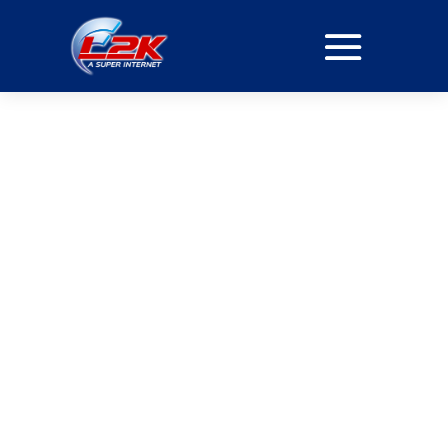
PROVEDORA DE
MINHA CONEXÃO
EM VILA DO CARMO
PLANOS
Velocidade e Confiabilidade, Sem Compromissos
Com a nossa fibra óptica, você tem a garantia de
uma conexão estável e rápida em todos os
momentos. Ideal para quem trabalha de casa, faz
streamings ou joga online sem interrupções.
ASSINE JÁ