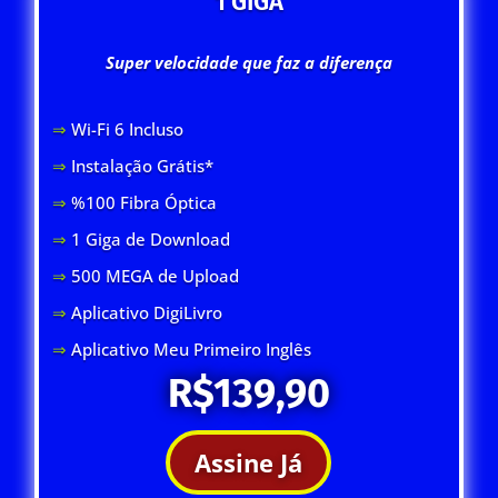
1 GIGA
Super velocidade que faz a diferença
⇒
Wi-Fi 6 Inclus
o
⇒
Instalação Grátis*
⇒
%100 Fibra Óptica
⇒
1 Giga de Download
⇒
500 MEGA de Upload
⇒
Aplicativo DigiLivro
⇒
Aplicativo Meu Primeiro Inglês
R$139,90
Assine Já