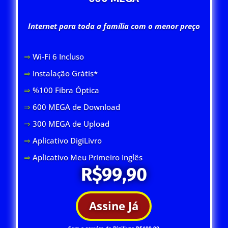
Internet para toda a família com o menor preço
⇒
Wi-Fi 6 Inclus
o
⇒
Instalação Grátis*
⇒
%100 Fibra Óptica
⇒
600 MEGA de Download
⇒
300 MEGA de Upload
⇒
Aplicativo DigiLivro
⇒
Aplicativo Meu Primeiro Inglês
R$99,90
Assine Já
Sem o serviço de Digilivro R$109,90