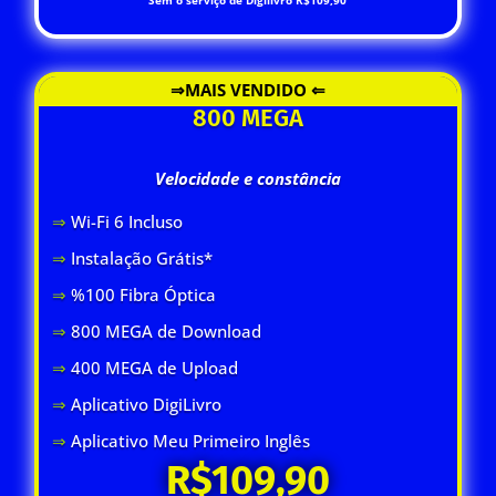
⇒MAIS VENDIDO ⇐
800 MEGA
Velocidade e constância
⇒
Wi-Fi 6 Inclus
o
⇒
Instalação Grátis*
⇒
%100 Fibra Óptica
⇒
800 MEGA de Download
⇒
400 MEGA de Upload
⇒
Aplicativo DigiLivro
⇒
Aplicativo Meu Primeiro Inglês
R$109,90