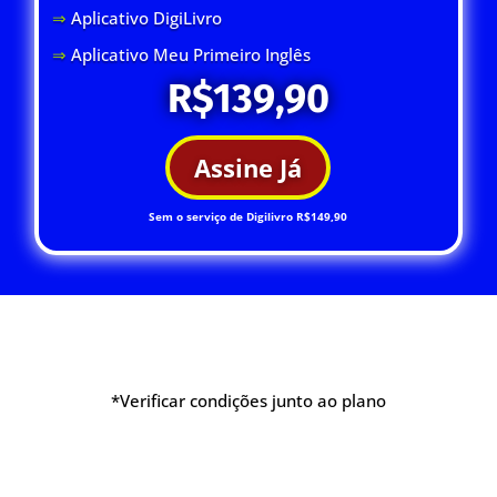
⇒
Aplicativo DigiLivro
⇒
Aplicativo Meu Primeiro Inglês
R$139,90
Assine Já
Sem o serviço de Digilivro R$149,90
*Verificar condições junto ao plano