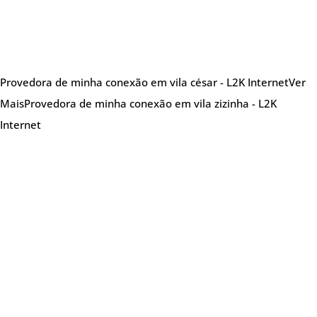
Provedora de minha conexão em vila césar - L2K Internet
Ver
Mais
Provedora de minha conexão em vila zizinha - L2K
Internet
Sobre nós
Provedora de internet especializada em oferecer
soluções de internet de alta qualidade,
atendendo tanto clientes residenciais quanto
empresariais. A L2K se destaca por seu