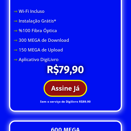
⇒
Wi-Fi Inclus
o
⇒
Instalação Grátis*
⇒
%100 Fibra Óptica
⇒
300 MEGA de Download
⇒
150 MEGA de Upload
⇒
Aplicativo DigiLivro
R$79,90
Assine Já
Sem o serviço de Digilivro R$89,90
600 MEGA