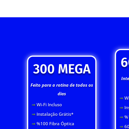
6
300 MEGA
Int
Feito para a rotina de todos os
dias
⇒
Wi
⇒
Wi-Fi Inclus
o
⇒
In
⇒
Instalação Grátis*
⇒
%1
⇒
%100 Fibra Óptica
⇒
60