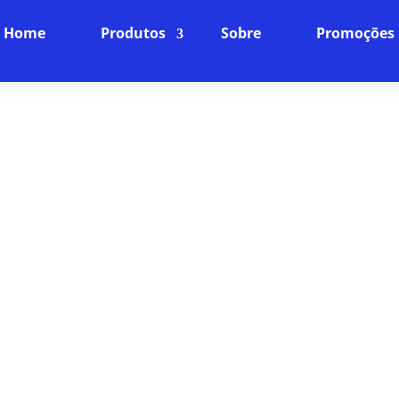
Home
Produtos
Sobre
Promoções
LANO DE INTERNET EM COLI
FIBRA ÓPTICA
Internet Fibra Óptica: O Futuro da Conexão
ncia online para o próximo nível com nossa internet
ra rápida, baixíssima latência e uma conexão estáve
dispositivos da sua casa.