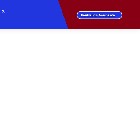
Central do Assinante
NAS DO PARAHYBA
 de fibra óptica.
l para todos os