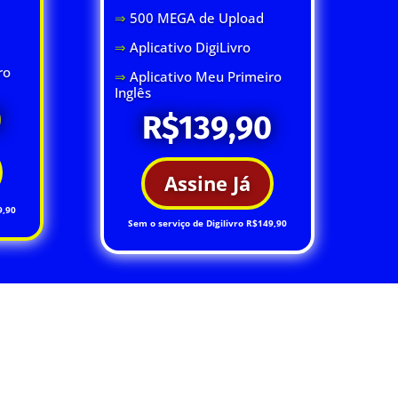
⇒
500 MEGA de Upload
⇒
Aplicativo DigiLivro
ro
⇒
Aplicativo Meu Primeiro
Inglês
0
R$139,90
Assine Já
9,90
Sem o serviço de Digilivro R$149,90