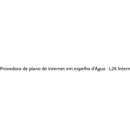
Provedora de plano de internet em espelho d'Água - L2K Inter
Sobre nós
Me
Provedora de internet
especializada em oferecer
Tel