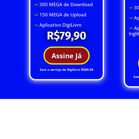
⇒
300 MEGA de Download
⇒
3
⇒
150 MEGA de Upload
⇒
Ap
⇒
Aplicativo DigiLivro
⇒
Ap
R$79,90
Ingl
Assine Já
Sem o serviço de Digilivro R$89,90
Sem