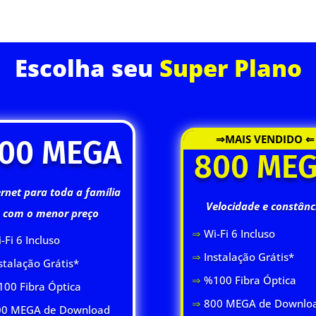
ASSINE JÁ
Escolha seu
Super Plano
⇒MAIS VENDIDO ⇐
00 MEGA
800 ME
ernet para toda a família
Velocidade e constânc
com o menor preço
⇒
Wi-Fi 6 Inclus
o
-Fi 6 Inclus
o
⇒
Instalação Grátis*
stalação Grátis*
⇒
%100 Fibra Óptica
00 Fibra Óptica
⇒
800 MEGA de Downlo
0 MEGA de Download