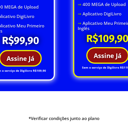
⇒
400 MEGA de Upload
00 MEGA de Upload
⇒
Aplicativo DigiLivro
licativo DigiLivro
⇒
Aplicativo Meu Primei
licativo Meu Primeiro
Inglês
ês
R$109,9
R$99,90
Assine Já
Assine Já
Sem o serviço de Digilivro R$11
 o serviço de Digilivro R$109,90
*Verificar condições junto ao plano