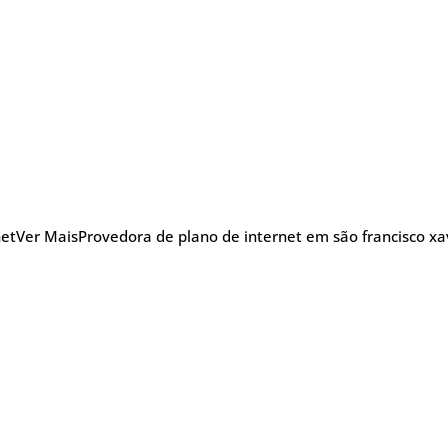
net
Ver Mais
Provedora de plano de internet em são francisco xav
nu
Blog Posts
Sobre
Glossário
TV
efonia
5G
Promoções