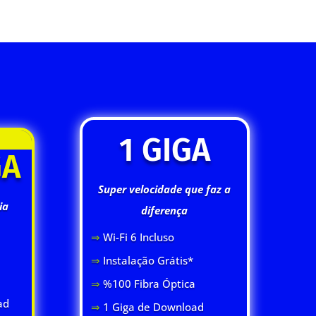
1 GIGA
GA
Super velocidade que faz a
ia
diferença
⇒
Wi-Fi 6 Inclus
o
⇒
Instalação Grátis*
⇒
%100 Fibra Óptica
ad
⇒
1 Giga de Download