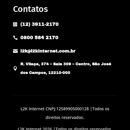
Contatos
(12) 3911-2170

0800 584 2170


l2k@l2kinternet.com.br
R. Vilaça, 374 – Sala 309 – Centro, São José

dos Campos, 12210-000
L2K Internet CNPJ:12589905000128 |Todos os
direitos reservados.
L2K Internet 2026 |Todos os direitos reservados.