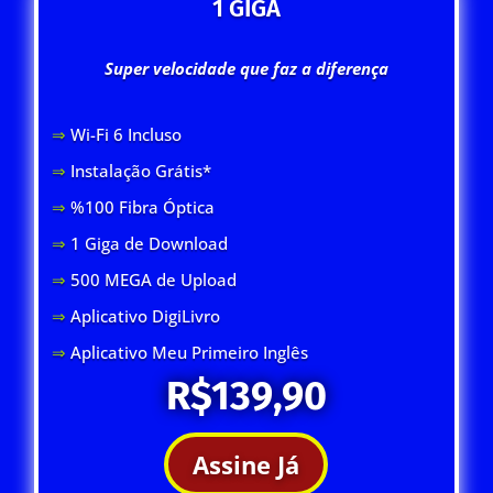
1 GIGA
Super velocidade que faz a diferença
⇒
Wi-Fi 6 Inclus
o
⇒
Instalação Grátis*
⇒
%100 Fibra Óptica
⇒
1 Giga de Download
⇒
500 MEGA de Upload
⇒
Aplicativo DigiLivro
⇒
Aplicativo Meu Primeiro Inglês
R$139,90
Assine Já