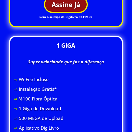
Assine Já
Sem o serviço de Digilivro R$119,90
1 GIGA
Super velocidade que faz a diferença
⇒
Wi-Fi 6 Inclus
o
⇒
Instalação Grátis*
⇒
%100 Fibra Óptica
⇒
1 Giga de Download
⇒
500 MEGA de Upload
⇒
Aplicativo DigiLivro