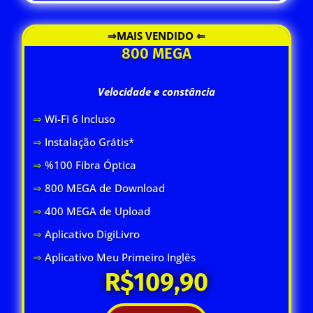
⇒MAIS VENDIDO ⇐
800 MEGA
Velocidade e constância
⇒
Wi-Fi 6 Inclus
o
⇒
Instalação Grátis*
⇒
%100 Fibra Óptica
⇒
800 MEGA de Download
⇒
400 MEGA de Upload
⇒
Aplicativo DigiLivro
⇒
Aplicativo Meu Primeiro Inglês
R$109,90