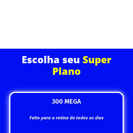
streamings ou joga online sem interrupções.
ASSINE JÁ
Escolha seu
Super
Plano
300 MEGA
Feito para a rotina de todos os dias