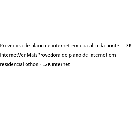
Provedora de plano de internet em upa alto da ponte - L2K
Internet
Ver Mais
Provedora de plano de internet em
residencial othon - L2K Internet
Sobre nós
Provedora de internet especializada em oferecer
soluções de internet de alta qualidade,
atendendo tanto clientes residenciais quanto