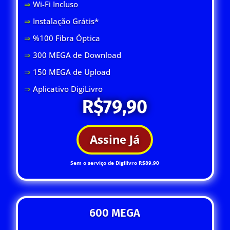
⇒
Wi-Fi Inclus
o
⇒
Instalação Grátis*
⇒
%100 Fibra Óptica
⇒
300 MEGA de Download
⇒
150 MEGA de Upload
⇒
Aplicativo DigiLivro
R$79,90
Assine Já
Sem o serviço de Digilivro R$89,90
600 MEGA