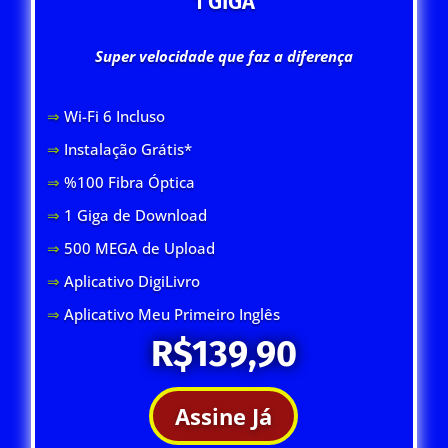
1 GIGA
Super velocidade que faz a diferença
⇒
Wi-Fi 6 Inclus
o
⇒
Instalação Grátis*
⇒
%100 Fibra Óptica
⇒
1 Giga de Download
⇒
500 MEGA de Upload
⇒
Aplicativo DigiLivro
⇒
Aplicativo Meu Primeiro Inglês
R$139,90
Assine Já