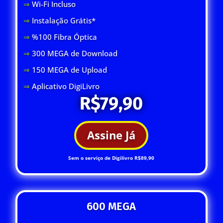
⇒
Wi-Fi Inclus
o
⇒
Instalação Grátis*
⇒
%100 Fibra Óptica
⇒
300 MEGA de Download
⇒
150 MEGA de Upload
⇒
Aplicativo DigiLivro
R$79,90
Assine Já
Sem o serviço de Digilivro R$89,90
600 MEGA