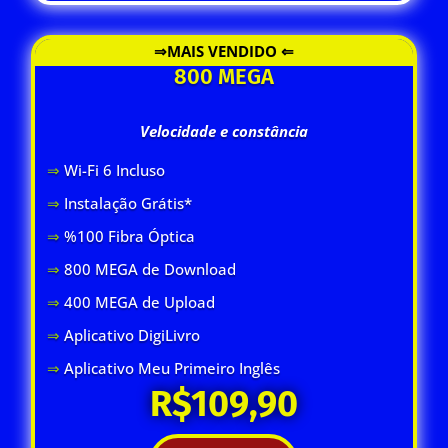
⇒MAIS VENDIDO ⇐
800 MEGA
Velocidade e constância
⇒
Wi-Fi 6 Inclus
o
⇒
Instalação Grátis*
⇒
%100 Fibra Óptica
⇒
800 MEGA de Download
⇒
400 MEGA de Upload
⇒
Aplicativo DigiLivro
⇒
Aplicativo Meu Primeiro Inglês
R$109,90