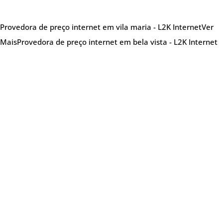
Provedora de preço internet em vila maria - L2K Internet
Ver
Mais
Provedora de preço internet em bela vista - L2K Internet
Sobre nós
Provedora de internet especializada em oferecer
soluções de internet de alta qualidade,
atendendo tanto clientes residenciais quanto
empresariais. A L2K se destaca por seu
compromisso com a estabilidade e velocidade de
conexão, garantindo uma experiência online
fluida e confiável para seus usuários.