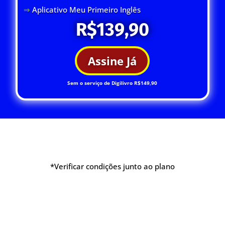
⇒
Aplicativo Meu Primeiro Inglês
R$139,90
Assine Já
Sem o serviço de Digilivro R$149,90
*Verificar condições junto ao plano