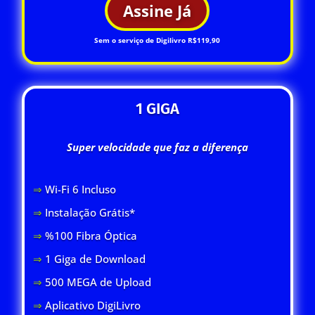
Assine Já
Sem o serviço de Digilivro R$119,90
1 GIGA
Super velocidade que faz a diferença
⇒
Wi-Fi 6 Inclus
o
⇒
Instalação Grátis*
⇒
%100 Fibra Óptica
⇒
1 Giga de Download
⇒
500 MEGA de Upload
⇒
Aplicativo DigiLivro