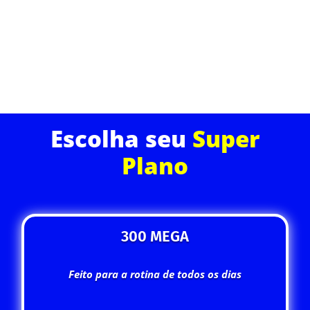
online com a conexão que você merece.
ASSINE JÁ
Escolha seu
Super
Plano
300 MEGA
Feito para a rotina de todos os dias