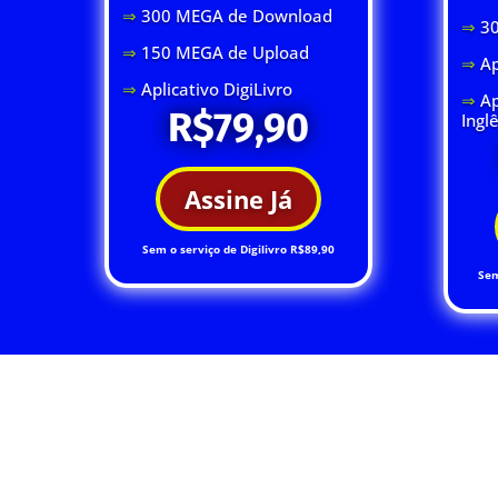
⇒
300 MEGA de Download
⇒
3
⇒
150 MEGA de Upload
⇒
Ap
⇒
Aplicativo DigiLivro
⇒
Ap
R$79,90
Ingl
Assine Já
Sem o serviço de Digilivro R$89,90
Sem