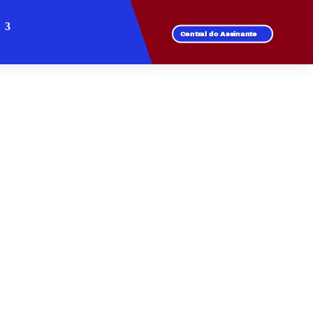
Central do Assinante
ALTO DA PONTE
e rápida em todos os
oga online sem