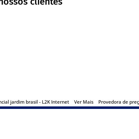
nossos clientes
ial jardim brasil - L2K Internet
Ver Mais
Provedora de preço
nu
Blog Posts