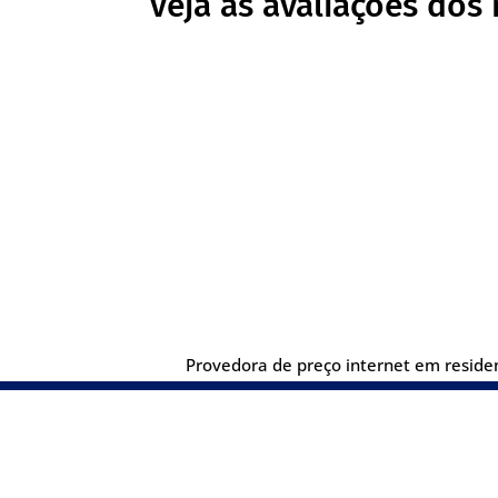
Veja as avaliações dos 
Provedora de preço internet em residenc
Sobre nós
Me