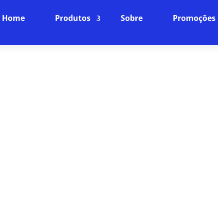
Home
Produtos
Sobre
Promoções
 PREÇO INTERNET EM UPA 
INTERNET
Velocidade e Confiabilidade, Sem Compromissos
ptica, você tem a garantia de uma conexão estável 
al para quem trabalha de casa, faz streamings ou j
interrupções.