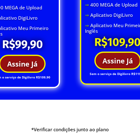
⇒
400 MEGA de Upload
00 MEGA de Upload
⇒
Aplicativo DigiLivro
licativo DigiLivro
⇒
Aplicativo Meu Primei
licativo Meu Primeiro
Inglês
ês
R$109,9
R$99,90
Assine Já
Assine Já
Sem o serviço de Digilivro R$11
 o serviço de Digilivro R$109,90
*Verificar condições junto ao plano