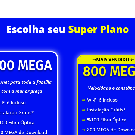
ASSINE JÁ
Escolha seu
Super Plano
⇒MAIS VENDIDO ⇐
00 MEGA
800 ME
ernet para toda a família
Velocidade e constânc
com o menor preço
⇒
Wi-Fi 6 Inclus
o
-Fi 6 Inclus
o
⇒
Instalação Grátis*
stalação Grátis*
⇒
%100 Fibra Óptica
00 Fibra Óptica
⇒
800 MEGA de Downlo
0 MEGA de Download