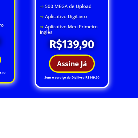
⇒
500 MEGA de Upload
⇒
Aplicativo DigiLivro
ro
⇒
Aplicativo Meu Primeiro
Inglês
0
R$139,90
Assine Já
9,90
Sem o serviço de Digilivro R$149,90