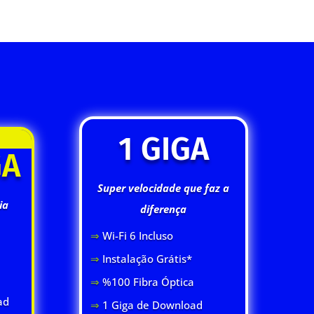
1 GIGA
GA
Super velocidade que faz a
ia
diferença
⇒
Wi-Fi 6 Inclus
o
⇒
Instalação Grátis*
⇒
%100 Fibra Óptica
ad
⇒
1 Giga de Download