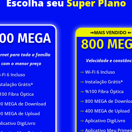
Escolha seu
Super Plano
⇒MAIS VENDIDO ⇐
00 MEGA
800 ME
ernet para toda a família
Velocidade e constânc
com o menor preço
⇒
Wi-Fi 6 Inclus
o
-Fi 6 Inclus
o
⇒
Instalação Grátis*
stalação Grátis*
⇒
%100 Fibra Óptica
00 Fibra Óptica
⇒
800 MEGA de Downlo
0 MEGA de Download
⇒
400 MEGA de Upload
00 MEGA de Upload
⇒
Aplicativo DigiLivro
licativo DigiLivro
⇒
Aplicativo Meu Primei