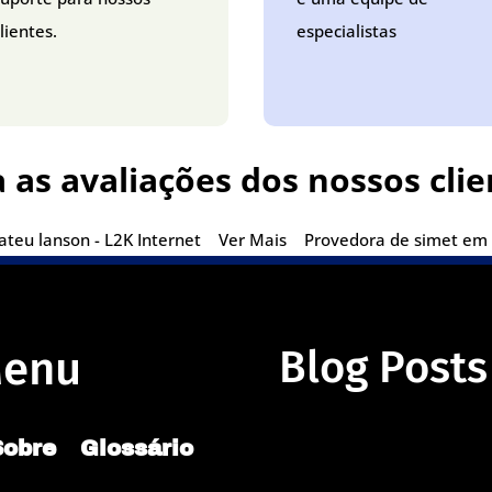
lientes.
especialistas
a as avaliações dos nossos clie
teu lanson - L2K Internet
Ver Mais
Provedora de simet em re
enu
Blog Posts
Sobre
Glossário