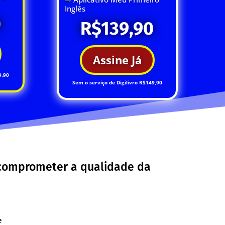
Inglês
0
R$139,90
Assine Já
9,90
Sem o serviço de Digilivro R$149,90
 comprometer a qualidade da
e