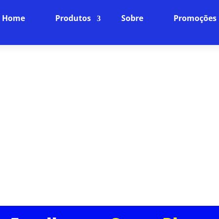
Home
Produtos
Sobre
Promoções
DORA DE SIMET EM EDIFÍCIO J
FIBRA ÓPTICA
Internet Fibra Óptica: O Futuro da Conexão
ncia online para o próximo nível com nossa internet
ra rápida, baixíssima latência e uma conexão estáve
dispositivos da sua casa.
ASSINE JÁ