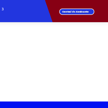
Central do Assinante
ULIANA
 de fibra óptica.
l para todos os