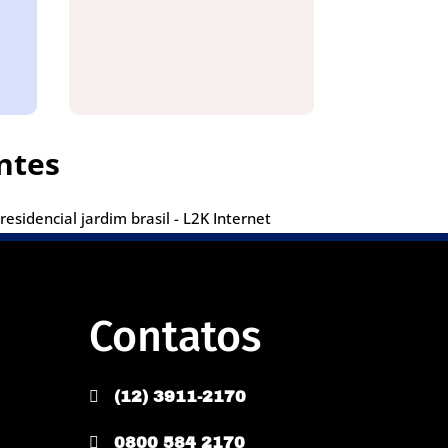
ntes
sidencial jardim brasil - L2K Internet
Contatos

(12) 3911-2170

0800 584 2170