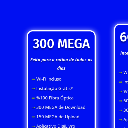
6
300 MEGA
Int
Feito para a rotina de todos os
dias
⇒
Wi
⇒
Wi-Fi Inclus
o
⇒
In
⇒
Instalação Grátis*
⇒
%1
⇒
%100 Fibra Óptica
⇒
60
⇒
300 MEGA de Download
⇒
3
⇒
150 MEGA de Upload
⇒
Ap
⇒
Aplicativo DigiLivro