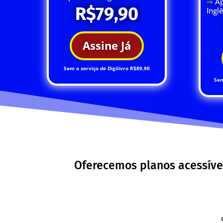
⇒
Ap
R$79,90
Ingl
Assine Já
Sem o serviço de Digilivro R$89,90
Sem
Oferecemos planos acessíve