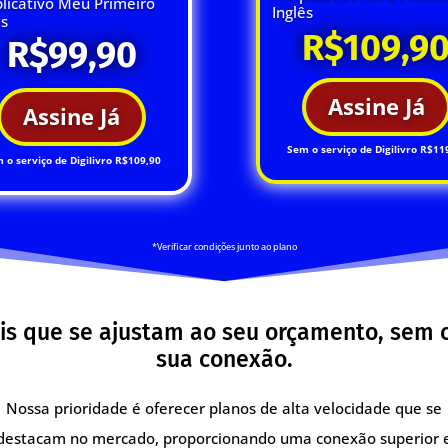
licativo Meu Primeiro
Inglês
ês
R$109,9
R$99,90
Assine Já
Assine Já
Sem o serviço de Digilivro R$11
 o serviço de Digilivro R$109,90
*Verificar condições junto ao plano
is que se ajustam ao seu orçamento, sem
sua conexão.
Nossa prioridade é oferecer planos de alta velocidade que se
destacam no mercado, proporcionando uma conexão superior 