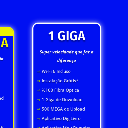
1 GIGA
GA
Super velocidade que faz a
ia
diferença
⇒
Wi-Fi 6 Inclus
o
⇒
Instalação Grátis*
⇒
%100 Fibra Óptica
ad
⇒
1 Giga de Download
⇒
500 MEGA de Upload
⇒
Aplicativo DigiLivro
ro
⇒
Aplicativo Meu Primeiro