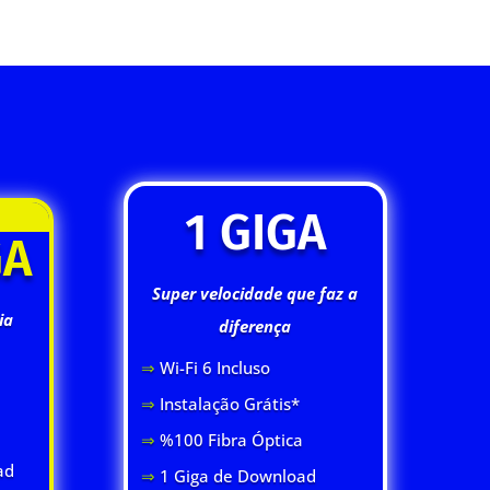
1 GIGA
GA
Super velocidade que faz a
ia
diferença
⇒
Wi-Fi 6 Inclus
o
⇒
Instalação Grátis*
⇒
%100 Fibra Óptica
ad
⇒
1 Giga de Download