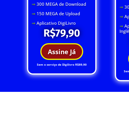
⇒
300 MEGA de Download
⇒
3
⇒
150 MEGA de Upload
⇒
Ap
⇒
Aplicativo DigiLivro
⇒
Ap
R$79,90
Ingl
Assine Já
Sem o serviço de Digilivro R$89,90
Sem