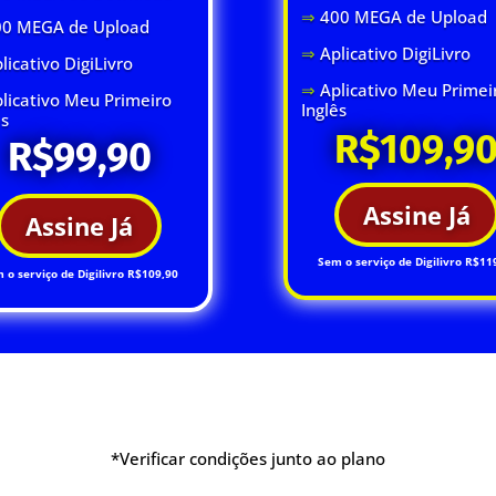
⇒
400 MEGA de Upload
00 MEGA de Upload
⇒
Aplicativo DigiLivro
licativo DigiLivro
⇒
Aplicativo Meu Primei
licativo Meu Primeiro
Inglês
ês
R$109,9
R$99,90
Assine Já
Assine Já
Sem o serviço de Digilivro R$11
 o serviço de Digilivro R$109,90
*Verificar condições junto ao plano