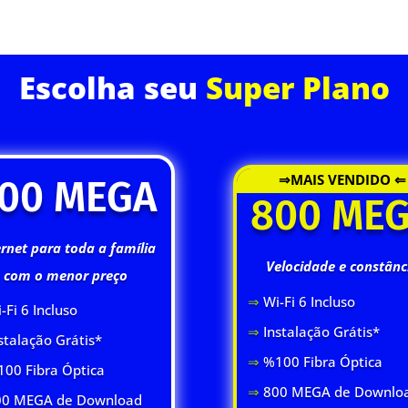
ASSINE JÁ
Escolha seu
Super Plano
⇒MAIS VENDIDO ⇐
00 MEGA
800 ME
ernet para toda a família
Velocidade e constânc
com o menor preço
⇒
Wi-Fi 6 Inclus
o
-Fi 6 Inclus
o
⇒
Instalação Grátis*
stalação Grátis*
⇒
%100 Fibra Óptica
00 Fibra Óptica
⇒
800 MEGA de Downlo
0 MEGA de Download