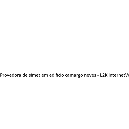
Provedora de simet em edifício camargo neves - L2K Internet
V
Sobre nós
Me
Provedora de internet