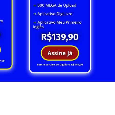
⇒
500 MEGA de Upload
⇒
Aplicativo DigiLivro
ro
⇒
Aplicativo Meu Primeiro
Inglês
0
R$139,90
Assine Já
9,90
Sem o serviço de Digilivro R$149,90