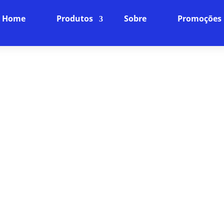
Home
Produtos
Sobre
Promoções
ORA DE SIMET EM EDIFÍCIO 
PLANOS
Conecte-se à Velocidade da Luz
ia da nossa internet fibra óptica, projetada para ofe
mparáveis. Navegue, faça streamings e jogue online
você merece.