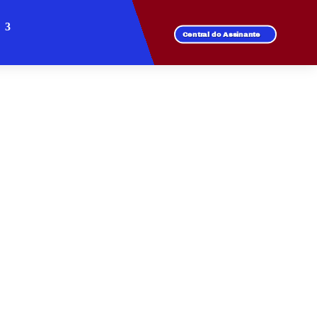
Central do Assinante
RIVIERA
recer velocidade e
 com a conexão que