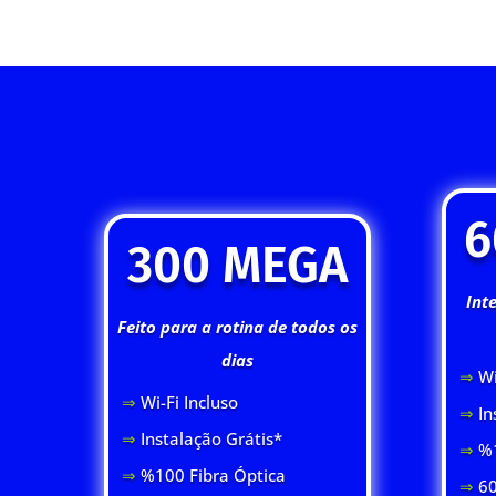
6
300 MEGA
Int
Feito para a rotina de todos os
dias
⇒
Wi
⇒
Wi-Fi Inclus
o
⇒
In
⇒
Instalação Grátis*
⇒
%1
⇒
%100 Fibra Óptica
⇒
60