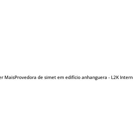
er Mais
Provedora de simet em edifício anhanguera - L2K Intern
nu
Blog Posts
Sobre
Glossário
TV