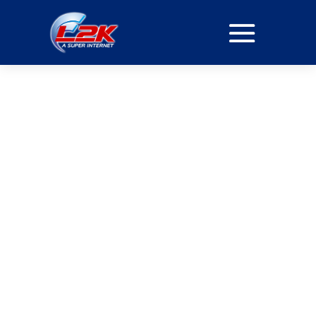
PROVEDORA DE
SIMET EM JARDIM
ALTOS DE SANTANA
INTERNET
Internet Fibra Óptica: O Futuro da Conexão
Leve sua experiência online para o próximo nível
com nossa internet de fibra óptica. Velocidade ultra
rápida, baixíssima latência e uma conexão estável
para todos os dispositivos da sua casa.
ASSINE JÁ