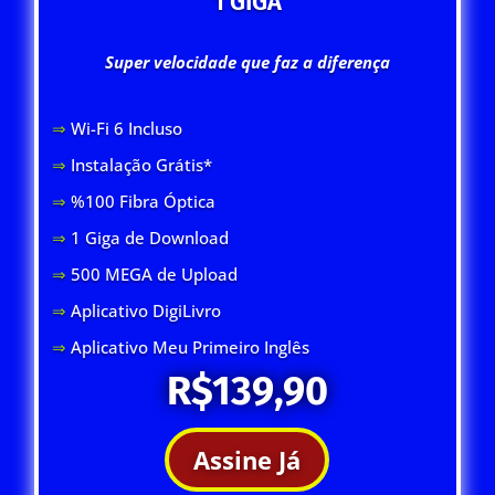
1 GIGA
Super velocidade que faz a diferença
⇒
Wi-Fi 6 Inclus
o
⇒
Instalação Grátis*
⇒
%100 Fibra Óptica
⇒
1 Giga de Download
⇒
500 MEGA de Upload
⇒
Aplicativo DigiLivro
⇒
Aplicativo Meu Primeiro Inglês
R$139,90
Assine Já