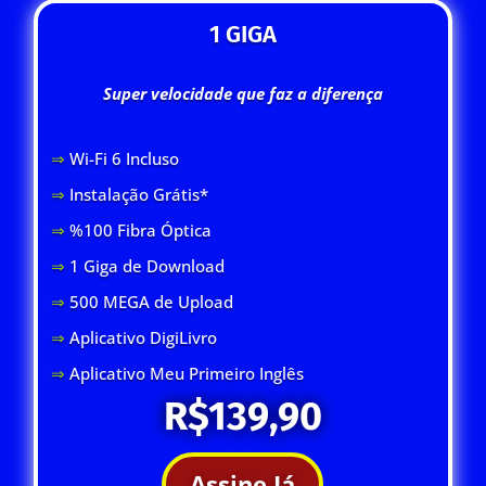
1 GIGA
Super velocidade que faz a diferença
⇒
Wi-Fi 6 Inclus
o
⇒
Instalação Grátis*
⇒
%100 Fibra Óptica
⇒
1 Giga de Download
⇒
500 MEGA de Upload
⇒
Aplicativo DigiLivro
⇒
Aplicativo Meu Primeiro Inglês
R$139,90
Assine Já