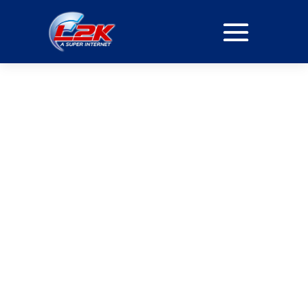
PROVEDORA DE
SIMET EM VILA DO
CARMO
PLANOS
Navegue com Qualidade e Segurança
Nosso serviço de internet fibra óptica oferece não
apenas velocidade, mas também segurança e
qualidade. Desfrute de uma experiência de
navegação superior com suporte técnico dedicado e
planos que cabem no seu bolso.
ASSINE JÁ