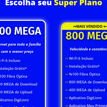
Escolha seu
Super Plano
⇒MAIS VENDIDO ⇐
00 MEGA
800 ME
ernet para toda a família
Velocidade e constânc
com o menor preço
⇒
Wi-Fi 6 Inclus
o
-Fi 6 Inclus
o
⇒
Instalação Grátis*
stalação Grátis*
⇒
%100 Fibra Óptica
00 Fibra Óptica
⇒
800 MEGA de Downlo
0 MEGA de Download
⇒
400 MEGA de Upload
00 MEGA de Upload
⇒
Aplicativo DigiLivro
licativo DigiLivro
⇒
Aplicativo Meu Primei