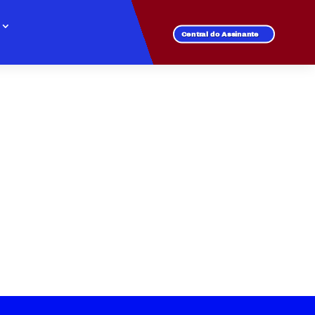
Central do Assinante
IUM BELA VISTA
e rápida em todos os
oga online sem