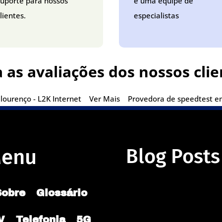
suporte para nossos
e uma equipe de
lientes.
especialistas
a as avaliações dos nossos clie
lourenço - L2K Internet
Ver Mais
Provedora de speedtest em 
enu
Blog Posts
Sobre
Glossário
V
Telefonia
5G