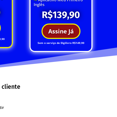
Inglês
0
R$139,90
Assine Já
9,90
Sem o serviço de Digilivro R$149,90
 cliente
tir
a