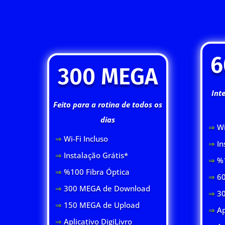
6
300 MEGA
Int
Feito para a rotina de todos os
dias
⇒
Wi
⇒
Wi-Fi Inclus
o
⇒
In
⇒
Instalação Grátis*
⇒
%1
⇒
%100 Fibra Óptica
⇒
60
⇒
300 MEGA de Download
⇒
3
⇒
150 MEGA de Upload
⇒
Ap
⇒
Aplicativo DigiLivro