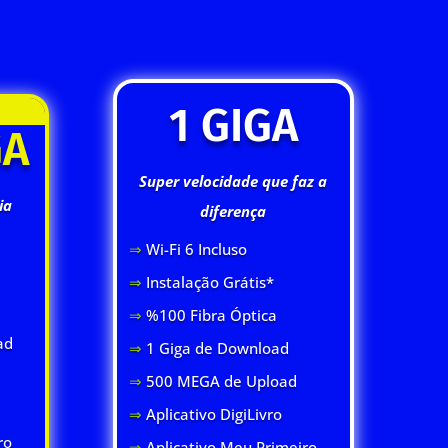
1 GIGA
GA
Super velocidade que faz a
ia
diferença
⇒
Wi-Fi 6 Inclus
o
⇒
Instalação Grátis*
⇒
%100 Fibra Óptica
ad
⇒
1 Giga de Download
⇒
500 MEGA de Upload
⇒
Aplicativo DigiLivro
ro
⇒
Aplicativo Meu Primeiro