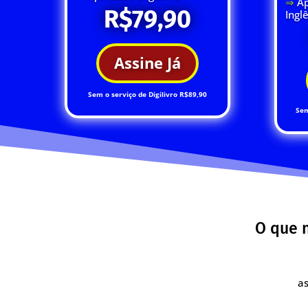
⇒
Ap
R$79,90
Ingl
Assine Já
Sem o serviço de Digilivro R$89,90
Sem
O que n
as