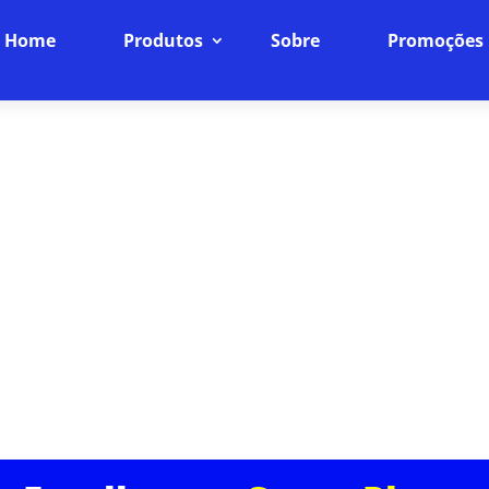
Home
Produtos
Sobre
Promoções
SPEEDTEST EM EDIFÍCIO PREM
PLANOS
Velocidade e Confiabilidade, Sem Compromissos
ptica, você tem a garantia de uma conexão estável 
al para quem trabalha de casa, faz streamings ou j
interrupções.
ASSINE JÁ