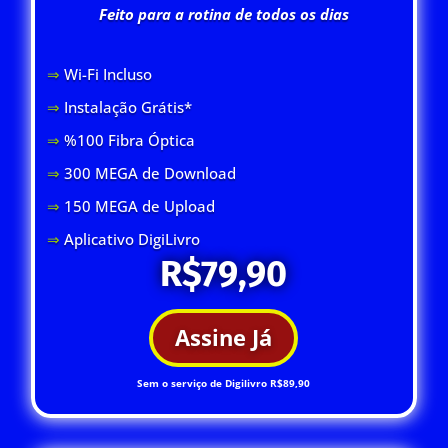
Feito para a rotina de todos os dias
⇒
Wi-Fi Inclus
o
⇒
Instalação Grátis*
⇒
%100 Fibra Óptica
⇒
300 MEGA de Download
⇒
150 MEGA de Upload
⇒
Aplicativo DigiLivro
R$79,90
Assine Já
Sem o serviço de Digilivro R$89,90