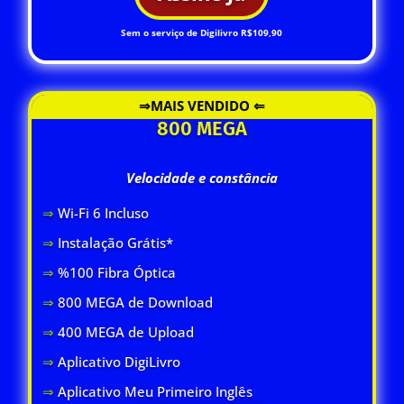
Sem o serviço de Digilivro R$109,90
⇒MAIS VENDIDO ⇐
800 MEGA
Velocidade e constância
⇒
Wi-Fi 6 Inclus
o
⇒
Instalação Grátis*
⇒
%100 Fibra Óptica
⇒
800 MEGA de Download
⇒
400 MEGA de Upload
⇒
Aplicativo DigiLivro
⇒
Aplicativo Meu Primeiro Inglês