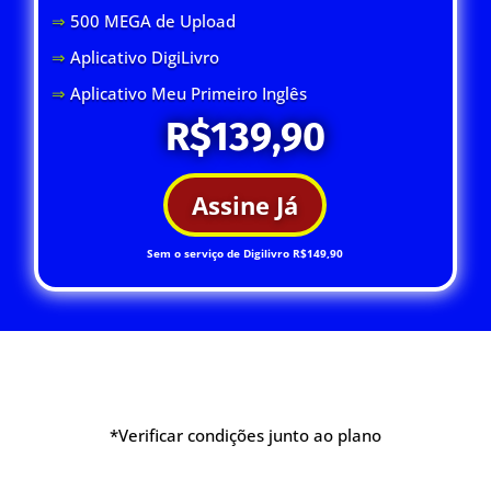
⇒
500 MEGA de Upload
⇒
Aplicativo DigiLivro
⇒
Aplicativo Meu Primeiro Inglês
R$139,90
Assine Já
Sem o serviço de Digilivro R$149,90
*Verificar condições junto ao plano